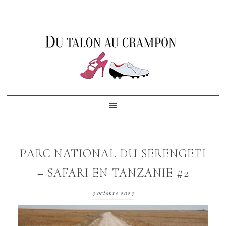
Skip
Skip
Skip
to
to
to
primary
content
footer
navigation
PARC NATIONAL DU SERENGETI
– SAFARI EN TANZANIE #2
3 octobre 2023