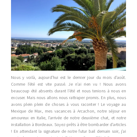
Nous y voilà, aujourd’hui est le dernier jour du mois d’août.
Comme l’été est vite passé. Je n’ai rien vu ! Nous avons
beaucoup été absents durant l’été et nous tenions à nous en
excuser. Mais nous allons nous rattraper promis. En plus, nous
avons plein plein de choses à vous raconter ! Le voyage au
Mexique de Max, mes vacances à Arcachon, notre séjour en
amoureux en Italie, l’arrivée de notre deuxième chat, et notre
installation à Bordeaux. Soyez-prêts à être bombarder d’articles
! En attendant la signature de notre futur bail demain soir, j’ai