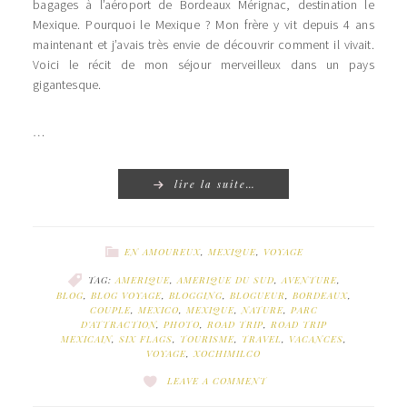
bagages à l’aéroport de Bordeaux Mérignac, destination le
Mexique. Pourquoi le Mexique ? Mon frère y vit depuis 4 ans
maintenant et j’avais très envie de découvrir comment il vivait.
Voici le récit de mon séjour merveilleux dans un pays
gigantesque.
…
lire la suite…
EN AMOUREUX
,
MEXIQUE
,
VOYAGE
TAG:
AMERIQUE
,
AMERIQUE DU SUD
,
AVENTURE
,
BLOG
,
BLOG VOYAGE
,
BLOGGING
,
BLOGUEUR
,
BORDEAUX
,
COUPLE
,
MEXICO
,
MEXIQUE
,
NATURE
,
PARC
D'ATTRACTION
,
PHOTO
,
ROAD TRIP
,
ROAD TRIP
MEXICAIN
,
SIX FLAGS
,
TOURISME
,
TRAVEL
,
VACANCES
,
VOYAGE
,
XOCHIMILCO
LEAVE A COMMENT