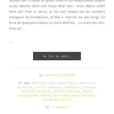
aujourd’hui? Il faisait un grand soleil et les températures étaient
assez élevées alors une chose était sure : nous allions sortir!
Mais où? Pour le savoir, je me suis rendue sur les comptes
Instagram de bordelaises, et Max a cherché sur des blogs. Au
bout de quelques instants, le choix était fait… La route des vins,
bien sur !
…
lire la suite…
BORDEAUX
,
CHÂTEAU
TAG:
AQUITAINE
,
BLOG
,
BLOG VOYAGE
,
BLOGGING
,
BLOGUEUR
,
BONNES ADRESSES
,
BORDEAUX
,
CHATEAU
,
CHATEAU D'AGASSAC
,
COUPLE
,
GIRONDE
,
MÉDOC
,
NATURE
,
PARC
,
PHOTO
,
ROAD TRIP
,
ROUTE DES VINS
,
TOURISME
,
VOYAGE
1 COMMENT