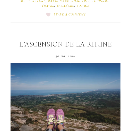
MELU
,
NATURE
,
RANDONNEE
,
ROAD TRIP
,
TOURISME
,
TRAVEL
,
VACANCES
,
VOYAGE
LEAVE A COMMENT
L’ASCENSION DE LA RHUNE
30 mai 2018