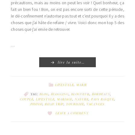
précautions, mais au moins on peut les voir ! Quel bonheur, ça
fait un bien fou ! Bon, on est pas encore sorti de cette période,
le dé-confinement n’autorise pas tout et c’est pourquoi il y a des
choses que j’ai hâte de refaire / vivre. Voici donc mon top 5 des
choses que j’ai envie de retrouver.
…
lire la suite…
LIFESTYLE
,
MARIE
TAG:
BLOG
,
BLOGGING
,
BLOGUEUR
,
BORDEAUX
,
COUPLE
,
LIFESTYLE
,
MARIAGE
,
NATURE
,
PAYS BASQUE
,
PHOTO
,
ROAD TRIP
,
TOURISME
,
VACANCES
LEAVE A COMMENT