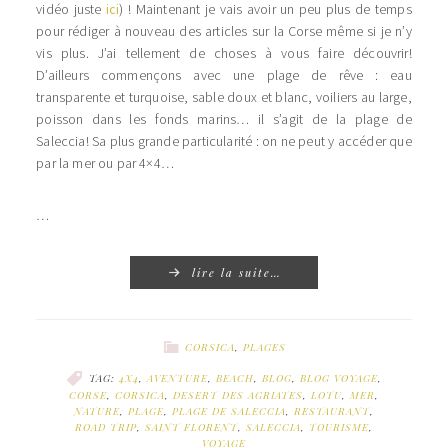
vidéo juste
ici
) ! Maintenant je vais avoir un peu plus de temps
pour rédiger à nouveau des articles sur la Corse même si je n’y
vis plus. J’ai tellement de choses à vous faire découvrir!
D’ailleurs commençons avec une plage de rêve : eau
transparente et turquoise, sable doux et blanc, voiliers au large,
poisson dans les fonds marins… il s’agit de la plage de
Saleccia! Sa plus grande particularité : on ne peut y accéder que
par la mer ou par 4×4…
…
lire la suite…
CORSICA
,
PLAGES
TAG:
4X4
,
AVENTURE
,
BEACH
,
BLOG
,
BLOG VOYAGE
,
CORSE
,
CORSICA
,
DESERT DES AGRIATES
,
LOTU
,
MER
,
NATURE
,
PLAGE
,
PLAGE DE SALECCIA
,
RESTAURANT
,
ROAD TRIP
,
SAINT FLORENT
,
SALECCIA
,
TOURISME
,
VOYAGE