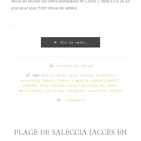
envie de revenir sur notre installation en Corse. C’était il y a un an
jour pour jour. Petit retour en arrière…
…
lire la suite…
L'ENVERS DU DÉCOR
TAG:
BASTIA
,
BLOG
,
BLOG VOYAGE
,
BLOGGING
,
BLOGUEUR
,
BORGO
,
CORSE
,
CORSICA
,
CORSICA FERRY
,
COUPLE
,
MER
,
NATURE
,
NICE
,
NOUVELLE VIE
,
PORT
,
RESTAURANT
,
SOUVENIR
,
TOURISME
,
VACANCES
,
VOYAGE
1 COMMENT
PLAGE DE SALECCIA (ACCÈS EN