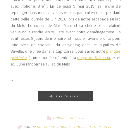
avec l’Iphone. Bref ! En ce jeudi 9 mai 2019, j’ai envie de
replonger dans mes souvenirs et plus particulièrement pendant
cette belle journée de juin 2016 lors de notre escapade au lac
du Melo. Le cousin de Max, Marc et sa chérie Léna, étaient
venus nous rendre visite juste avant notre déménagement. Ils
sont restés 5 jours de mémoire, et nous en avons profité pour
faire plein de choses : du canyoning dans les aiguilles de
Bavella, une virée dans le Cap Corse (vous savez notre
planque
préférée
!), une journée détente à la
plage de Saleccia
, et et
et… une randonnée au lac du Melo !
…
lire la suite…
CORSICA
,
SORTIES
TAG:
BLOG
,
CORSE
,
CORSICA
,
COUPLE
,
LAC DU MELO
,