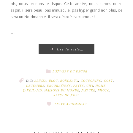
pis, nous prenons le risque. Cette année, nous aurons notre
sapin, il sera beau, pas minuscule, pas hyper grand non plus, ce
sera un Nordmann et il sera décoré avec amour !
…
lire la suite…
L'ENVERS DU DÉCOR
TAG:
ALINEA
,
BLOG
,
BORDEAUX
,
COCOONING
,
COSY
,
DECEMBRE
,
DECORATIONS
,
FETES
,
GIFI
,
HOME
,
JARDILAND
,
MAISONS DU MONDE
,
NATURE
,
PHOTO
,
SAPIN DE NOEL
LEAVE A COMMENT