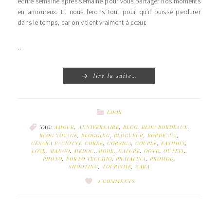
écrire semaine après semaine pour vous partager nos moments
en amoureux. Et nous ferons tout pour qu’il puisse perdurer
dans le temps, car on y tient vraiment à cœur.
…
lire la suite…
LOOK
TAG:
AMOUR
,
ANNIVERSAIRE
,
BLOG
,
BLOG BORDEAUX
,
BLOG VOYAGE
,
BLOGGING
,
BLOGUEUR
,
BORDEAUX
,
CESARA PACIOTTI
,
CORSE
,
CORSICA
,
COUPLE
,
FASHION
,
LOVE
,
MANGO
,
MÉDOC
,
MODE
,
NATURE
,
OOTD
,
OUTFIT
,
PHOTO
,
PORTO VECCHIO
,
PRATALINA
,
PROMOD
,
SHOOTING
,
TOURISME
,
ZARA
2 COMMENTS