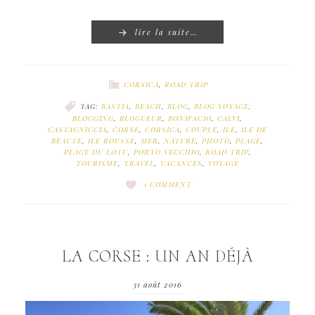
lire la suite…
CORSICA
,
ROAD TRIP
TAG:
BASTIA
,
BEACH
,
BLOG
,
BLOG VOYAGE
,
BLOGGING
,
BLOGUEUR
,
BONIFACIO
,
CALVI
,
CASTAGNICCIA
,
CORSE
,
CORSICA
,
COUPLE
,
ILE
,
ILE DE
BEAUTE
,
ILE ROUSSE
,
MER
,
NATURE
,
PHOTO
,
PLAGE
,
PLAGE DU LOTU
,
PORTO VECCHIO
,
ROAD TRIP
,
TOURISME
,
TRAVEL
,
VACANCES
,
VOYAGE
1 COMMENT
LA CORSE : UN AN DÉJÀ
31 août 2016