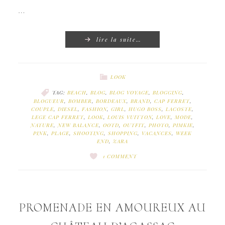
…
lire la suite…
LOOK
TAG:
BEACH
,
BLOG
,
BLOG VOYAGE
,
BLOGGING
,
BLOGUEUR
,
BOMBER
,
BORDEAUX
,
BRAND
,
CAP FERRET
,
COUPLE
,
DIESEL
,
FASHION
,
GIRL
,
HUGO BOSS
,
LACOSTE
,
LEGE CAP FERRET
,
LOOK
,
LOUIS VUITTON
,
LOVE
,
MODE
,
NATURE
,
NEW BALANCE
,
OOTD
,
OUTFIT
,
PHOTO
,
PIMKIE
,
PINK
,
PLAGE
,
SHOOTING
,
SHOPPING
,
VACANCES
,
WEEK
END
,
ZARA
1 COMMENT
PROMENADE EN AMOUREUX AU