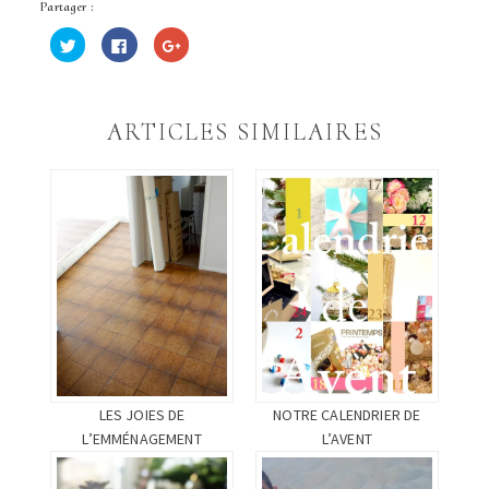
Partager :
Cliquez
Cliquez
Cliquez
pour
pour
pour
partager
partager
partager
sur
sur
sur
Twitter(ouvre
Facebook(ouvre
Google+
dans
dans
(ouvre
une
une
dans
ARTICLES SIMILAIRES
nouvelle
nouvelle
une
fenêtre)
fenêtre)
nouvelle
fenêtre)
LES JOIES DE
NOTRE CALENDRIER DE
L’EMMÉNAGEMENT
L’AVENT