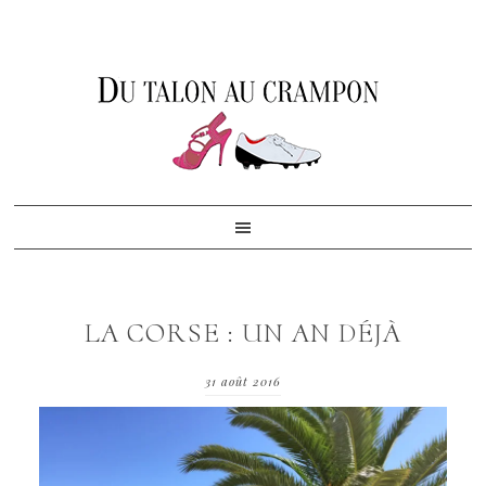
Skip
Skip
Skip
to
to
to
primary
content
footer
navigation
LA CORSE : UN AN DÉJÀ
31 août 2016