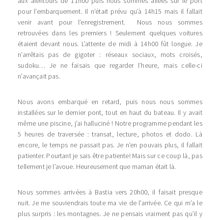
aux alentours de 11h00 puis nous sommes allées sur le port
pour l’embarquement. Il n’était prévu qu’à 14h15 mais il fallait
venir avant pour l’enregistrement. Nous nous sommes
retrouvées dans les premiers ! Seulement quelques voitures
étaient devant nous. L’attente de midi à 14h00 fût longue. Je
n’arrêtais pas de gigoter : réseaux sociaux, mots croisés,
sudoku… Je ne faisais que regarder l’heure, mais celle-ci
n’avançait pas.
Nous avons embarqué en retard, puis nous nous sommes
installées sur le dernier pont, tout en haut du bateau. Il y avait
même une piscine, j’ai halluciné ! Notre programme pendant les
5 heures de traversée : transat, lecture, photos et dodo. Là
encore, le temps ne passait pas. Je n’en pouvais plus, il fallait
patienter. Pourtant je sais être patiente! Mais sur ce coup là, pas
tellement je l’avoue. Heureusement que maman était là.
Nous sommes arrivées à Bastia vers 20h00, il faisait presque
nuit. Je me souviendrais toute ma vie de l’arrivée. Ce qui m’a le
plus surpris : les montagnes. Je ne pensais vraiment pas qu’il y