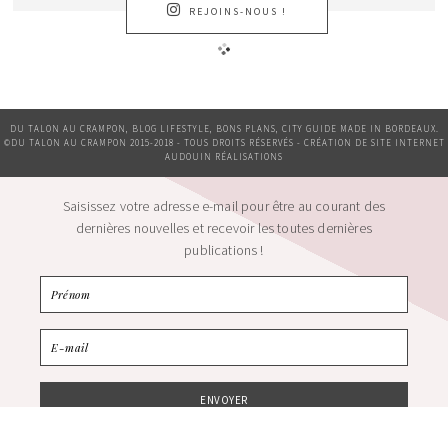
REJOINS-NOUS !
DU TALON AU CRAMPON, BLOG LIFESTYLE, BONS PLANS, CITY GUIDE MADE IN BORDEAUX.
©DU TALON AU CRAMPON 2015-2018 - TOUS DROITS RÉSERVÉS - CRÉATION DE SITE INTERNET
AUDOUIN RÉALISATIONS
Saisissez votre adresse e-mail pour être au courant des
dernières nouvelles et recevoir les toutes dernières
publications !