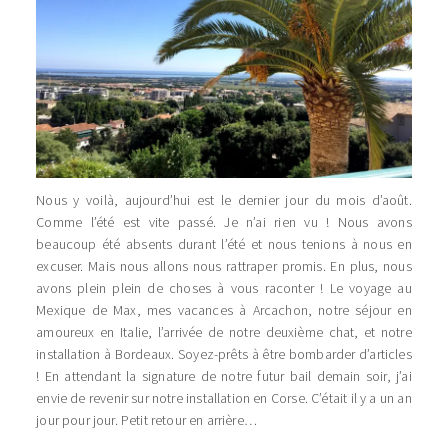
Nous y voilà, aujourd’hui est le dernier jour du mois d’août.
Comme l’été est vite passé. Je n’ai rien vu ! Nous avons
beaucoup été absents durant l’été et nous tenions à nous en
excuser. Mais nous allons nous rattraper promis. En plus, nous
avons plein plein de choses à vous raconter ! Le voyage au
Mexique de Max, mes vacances à Arcachon, notre séjour en
amoureux en Italie, l’arrivée de notre deuxième chat, et notre
installation à Bordeaux. Soyez-prêts à être bombarder d’articles
! En attendant la signature de notre futur bail demain soir, j’ai
envie de revenir sur notre installation en Corse. C’était il y a un an
jour pour jour. Petit retour en arrière…