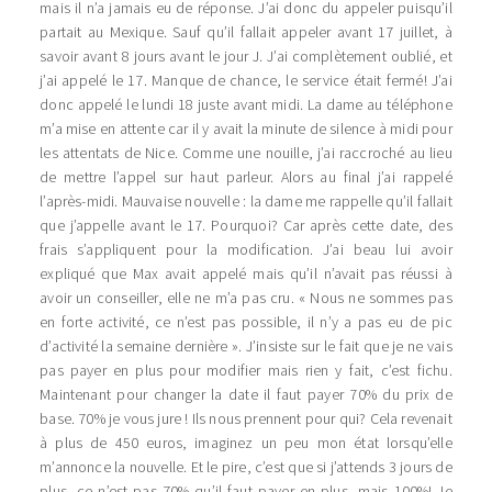
mais il n’a jamais eu de réponse. J’ai donc du appeler puisqu’il
partait au Mexique. Sauf qu’il fallait appeler avant 17 juillet, à
savoir avant 8 jours avant le jour J. J’ai complètement oublié, et
j’ai appelé le 17. Manque de chance, le service était fermé! J’ai
donc appelé le lundi 18 juste avant midi. La dame au téléphone
m’a mise en attente car il y avait la minute de silence à midi pour
les attentats de Nice. Comme une nouille, j’ai raccroché au lieu
de mettre l’appel sur haut parleur. Alors au final j’ai rappelé
l’après-midi. Mauvaise nouvelle : la dame me rappelle qu’il fallait
que j’appelle avant le 17. Pourquoi? Car après cette date, des
frais s’appliquent pour la modification. J’ai beau lui avoir
expliqué que Max avait appelé mais qu’il n’avait pas réussi à
avoir un conseiller, elle ne m’a pas cru. « Nous ne sommes pas
en forte activité, ce n’est pas possible, il n’y a pas eu de pic
d’activité la semaine dernière ». J’insiste sur le fait que je ne vais
pas payer en plus pour modifier mais rien y fait, c’est fichu.
Maintenant pour changer la date il faut payer 70% du prix de
base. 70% je vous jure ! Ils nous prennent pour qui? Cela revenait
à plus de 450 euros, imaginez un peu mon état lorsqu’elle
m’annonce la nouvelle. Et le pire, c’est que si j’attends 3 jours de
plus, ce n’est pas 70% qu’il faut payer en plus, mais 100%! Je