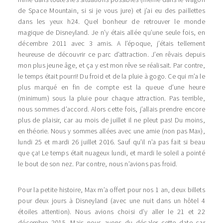
de Space Mountain, si si je vous jure) et j’ai eu des paillettes
dans les yeux h24. Quel bonheur de retrouver le monde
magique de Disneyland. Je n’y étais allée qu’une seule fois, en
décembre 2011 avec 3 amis. A l’époque, j’étais tellement
heureuse de découvrir ce parc d’attraction. J’en rêvais depuis
mon plus jeune âge, et ça y est mon rêve se réalisait. Par contre,
le temps était pourri! Du froid et de la pluie à gogo. Ce qui m’a le
plus marqué en fin de compte est la queue d’une heure
(minimum) sous la pluie pour chaque attraction. Pas terrible,
nous sommes d’accord. Alors cette fois, j’allais prendre encore
plus de plaisir, car au mois de juillet il ne pleut pas! Du moins,
en théorie. Nous y sommes allées avec une amie (non pas Max),
lundi 25 et mardi 26 juillet 2016. Sauf qu’il n’a pas fait si beau
que ça! Le temps était nuageux lundi, et mardi le soleil a pointé
le bout de son nez. Par contre, nous n’avions pas froid.
Pour la petite histoire, Max m’a offert pour nos 1 an, deux billets
pour deux jours à Disneyland (avec une nuit dans un hôtel 4
étoiles attention). Nous avions choisi d’y aller le 21 et 22
décembre 2015. Mais nous avons du décaler cette date car