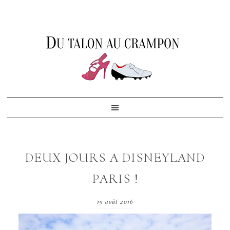
Skip
Skip
Skip
to
to
to
primary
content
footer
navigation
DEUX JOURS A DISNEYLAND
PARIS !
19 août 2016