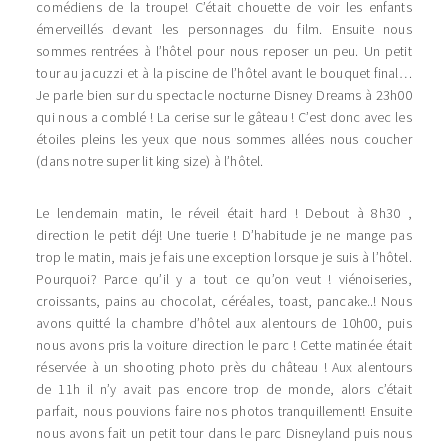
comédiens de la troupe! C’était chouette de voir les enfants
émerveillés devant les personnages du film. Ensuite nous
sommes rentrées à l’hôtel pour nous reposer un peu. Un petit
tour au jacuzzi et à la piscine de l’hôtel avant le bouquet final…
Je parle bien sur du spectacle nocturne Disney Dreams à 23h00
qui nous a comblé ! La cerise sur le gâteau ! C’est donc avec les
étoiles pleins les yeux que nous sommes allées nous coucher
(dans notre super lit king size) à l’hôtel.
Le lendemain matin, le réveil était hard ! Debout à 8h30 ,
direction le petit déj! Une tuerie ! D’habitude je ne mange pas
trop le matin, mais je fais une exception lorsque je suis à l’hôtel.
Pourquoi? Parce qu’il y a tout ce qu’on veut ! viénoiseries,
croissants, pains au chocolat, céréales, toast, pancake..! Nous
avons quitté la chambre d’hôtel aux alentours de 10h00, puis
nous avons pris la voiture direction le parc ! Cette matinée était
réservée à un shooting photo près du château ! Aux alentours
de 11h il n’y avait pas encore trop de monde, alors c’était
parfait, nous pouvions faire nos photos tranquillement! Ensuite
nous avons fait un petit tour dans le parc Disneyland puis nous