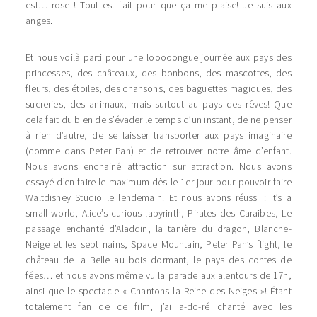
est… rose ! Tout est fait pour que ça me plaise! Je suis aux
anges.
Et nous voilà parti pour une looooongue journée aux pays des
princesses, des châteaux, des bonbons, des mascottes, des
fleurs, des étoiles, des chansons, des baguettes magiques, des
sucreries, des animaux, mais surtout au pays des rêves! Que
cela fait du bien de s’évader le temps d’un instant, de ne penser
à rien d’autre, de se laisser transporter aux pays imaginaire
(comme dans Peter Pan) et de retrouver notre âme d’enfant.
Nous avons enchainé attraction sur attraction. Nous avons
essayé d’en faire le maximum dès le 1er jour pour pouvoir faire
Waltdisney Studio le lendemain. Et nous avons réussi : it’s a
small world, Alice’s curious labyrinth, Pirates des Caraibes, Le
passage enchanté d’Aladdin, la tanière du dragon, Blanche-
Neige et les sept nains, Space Mountain, Peter Pan’s flight, le
château de la Belle au bois dormant, le pays des contes de
fées… et nous avons même vu la parade aux alentours de 17h,
ainsi que le spectacle « Chantons la Reine des Neiges »! Étant
totalement fan de ce film, j’ai a-do-ré chanté avec les