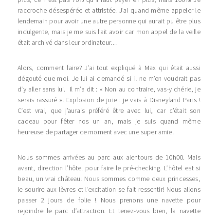
raccroche désespérée et attristée. J’ai quand même appeler le
lendemain pour avoir une autre personne qui aurait pu être plus
indulgente, mais je me suis fait avoir car mon appel de la veille
était archivé dans leur ordinateur…
Alors, comment faire? J’ai tout expliqué à Max qui était aussi
dégouté que moi. Je lui ai demandé si il ne m’en voudrait pas
d’y aller sans lui. Il m’a dit : « Non au contraire, vas-y chérie, je
serais rassuré »! Explosion de joie : je vais à Disneyland Paris !
C’est vrai, que j’aurais préféré être avec lui, car c’était son
cadeau pour fêter nos un an, mais je suis quand même
heureuse de partager ce moment avec une super amie!
Nous sommes arrivées au parc aux alentours de 10h00. Mais
avant, direction l’hôtel pour faire le pré-checking. L’hôtel est si
beau, un vrai château! Nous sommes comme deux princesses,
le sourire aux lèvres et l’excitation se fait ressentir! Nous allons
passer 2 jours de folie ! Nous prenons une navette pour
rejoindre le parc d’attraction. Et tenez-vous bien, la navette