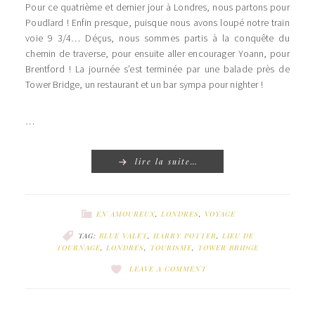
Pour ce quatrième et dernier jour à Londres, nous partons pour
Poudlard ! Enfin presque, puisque nous avons loupé notre train
voie 9 3/4… Déçus, nous sommes partis à la conquête du
chemin de traverse, pour ensuite aller encourager Yoann, pour
Brentford ! La journée s’est terminée par une balade près de
Tower Bridge, un restaurant et un bar sympa pour nighter !
…
lire la suite…
EN AMOUREUX
,
LONDRES
,
VOYAGE
TAG:
BLUE VALET
,
HARRY POTTER
,
LIEU DE
TOURNAGE
,
LONDRES
,
TOURISME
,
TOWER BRIDGE
LEAVE A COMMENT