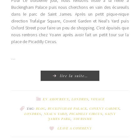
Pour ce troisième jour, nous rendons visite à la reine à
Buckingham Palace puis nous cherchons en vain des écureuils
dans le parc de Saint James. Après un petit pique-nique
direction Trafalgar Square, Covent Garden et Neal’s Yard puis
Oxford Street pour faire un peu de shopping. C’est épuisés que
nous rentrons chez Yoann après avoir fait un petit tour sur la
place de Picadilly Circus.
…
lire la suite…
EN AMOUREUX
,
LONDRES
,
VOYAGE
TAG:
BLOG
,
BUCKINGHAM PALACE
,
COVENT GARDEN
,
LONDRES
,
NEAL'S YARD
,
PICADILLY CIRCUS
,
SAINT
JAMES PARK
,
TOURISME
LEAVE A COMMENT