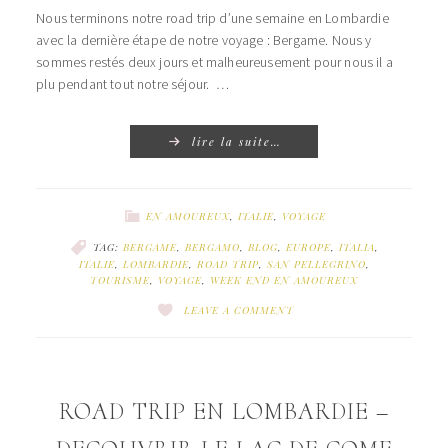
Nous terminons notre road trip d’une semaine en Lombardie
avec la dernière étape de notre voyage : Bergame. Nous y
sommes restés deux jours et malheureusement pour nous il a
plu pendant tout notre séjour. …
lire la suite…
EN AMOUREUX
,
ITALIE
,
VOYAGE
TAG:
BERGAME
,
BERGAMO
,
BLOG
,
EUROPE
,
ITALIA
,
ITALIE
,
LOMBARDIE
,
ROAD TRIP
,
SAN PELLEGRINO
,
TOURISME
,
VOYAGE
,
WEEK END EN AMOUREUX
LEAVE A COMMENT
ROAD TRIP EN LOMBARDIE –