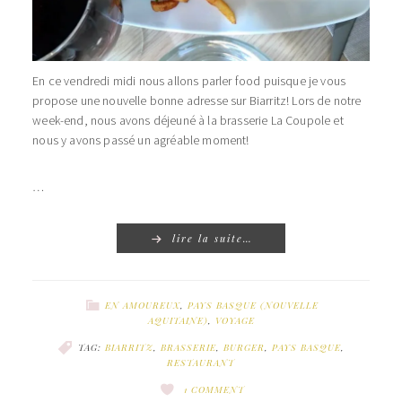
En ce vendredi midi nous allons parler food puisque je vous
propose une nouvelle bonne adresse sur Biarritz! Lors de notre
week-end, nous avons déjeuné à la brasserie La Coupole et
nous y avons passé un agréable moment!
…
lire la suite…
EN AMOUREUX
,
PAYS BASQUE (NOUVELLE
AQUITAINE)
,
VOYAGE
TAG:
BIARRITZ
,
BRASSERIE
,
BURGER
,
PAYS BASQUE
,
RESTAURANT
1 COMMENT