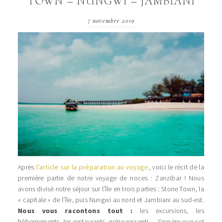
TOWN – NUNGWI – JAMBIANI
7 novembre 2019
Après
l’article sur la préparation au voyage
, voici le récit de la
première partie de notre voyage de noces : Zanzibar ! Nous
avons divisé notre séjour sur l’île en trois parties : Stone Town, la
« capitale » de l’île, puis Nungwi au nord et Jambiani au sud-est.
Nous vous racontons tout :
les excursions, les
hébergements, les restaurants, notre ressenti… J’espère que cet