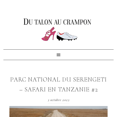
Skip
Skip
Skip
to
to
to
primary
content
footer
navigation
PARC NATIONAL DU SERENGETI
– SAFARI EN TANZANIE #2
3 octobre 2023