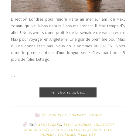
Direction Londres pour rendre visite au meilleur ami de Max,
Yoann, qui vit là-bas depuis 3 ans maintenant. ll était temps d’y
aller ! Nous avons donc profité de la semaine de vacances de
Max pour voyager en Angleterre. Une grande première pour Max
qui ne connaissait pas. Nous nous sommes RÉ-GA-LÉS ! Voici
donc le premier article d’une longue série. C’est parti pour 5
jours de folie. Let’s go !
…
lire la suite…
EN AMOUREUX
,
LONDRES
,
VOYAGE
TAG:
ANGLETERRE
,
BLOG
,
LONDRES
,
MILLENIUM
BRIDGE
,
SAINT PAUL'S CATHEDRAL
,
SEJOUR
,
TATE
MODERN
,
TOURISME
,
WEEK END