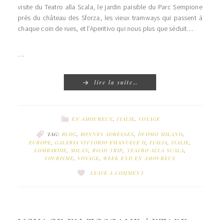
visite du Teatro alla Scala, le jardin paisible du Parc Sempione
près du château des Sforza, les vieux tramways qui passent à
chaque coin de rues, et l’Aperitivo qui nous plus que séduit…
…
lire la suite…
EN AMOUREUX
,
ITALIE
,
VOYAGE
TAG:
BLOG
,
BONNES ADRESSES
,
DUOMO MILANO
,
EUROPE
,
GALERIA VITTORIO EMANUELE II
,
ITALIA
,
ITALIE
,
LOMBARDIE
,
MILAN
,
ROAD TRIP
,
TEATRO ALLA SCALA
,
TOURISME
,
VOYAGE
,
WEEK END EN AMOUREUX
LEAVE A COMMENT