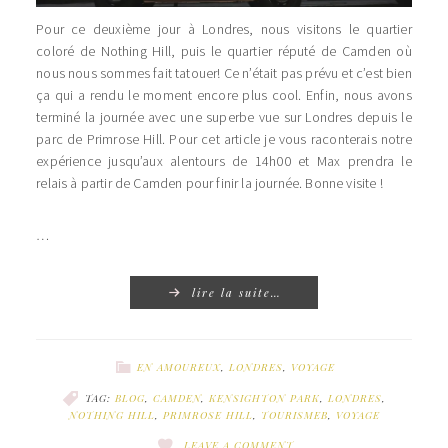
Pour ce deuxième jour à Londres, nous visitons le quartier
coloré de Nothing Hill, puis le quartier réputé de Camden où
nous nous sommes fait tatouer! Ce n’était pas prévu et c’est bien
ça qui a rendu le moment encore plus cool. Enfin, nous avons
terminé la journée avec une superbe vue sur Londres depuis le
parc de Primrose Hill. Pour cet article je vous raconterais notre
expérience jusqu’aux alentours de 14h00 et Max prendra le
relais à partir de Camden pour finir la journée. Bonne visite !
…
lire la suite…
EN AMOUREUX
,
LONDRES
,
VOYAGE
TAG:
BLOG
,
CAMDEN
,
KENSIGHTON PARK
,
LONDRES
,
NOTHING HILL
,
PRIMROSE HILL
,
TOURISMEB
,
VOYAGE
LEAVE A COMMENT