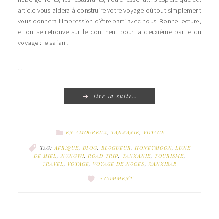
article vous aidera à construire votre voyage où tout simplement
vous donnera l’impression d’être parti avec nous. Bonne lecture,
et on se retrouve sur le continent pour la deuxième partie du
voyage : le safari !
…
lire la suite…
EN AMOUREUX
,
TANZANIE
,
VOYAGE
TAG:
AFRIQUE
,
BLOG
,
BLOGUEUR
,
HONEYMOON
,
LUNE
DE MIEL
,
NUNGWI
,
ROAD TRIP
,
TANZANIE
,
TOURISME
,
TRAVEL
,
VOYAGE
,
VOYAGE DE NOCES
,
ZANZIBAR
1 COMMENT