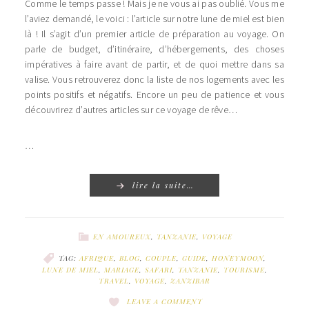
Comme le temps passe ! Mais je ne vous ai pas oublié. Vous me
l’aviez demandé, le voici : l’article sur notre lune de miel est bien
là ! Il s’agit d’un premier article de préparation au voyage. On
parle de budget, d’itinéraire, d’hébergements, des choses
impératives à faire avant de partir, et de quoi mettre dans sa
valise. Vous retrouverez donc la liste de nos logements avec les
points positifs et négatifs. Encore un peu de patience et vous
découvrirez d’autres articles sur ce voyage de rêve…
…
lire la suite…
EN AMOUREUX
,
TANZANIE
,
VOYAGE
TAG:
AFRIQUE
,
BLOG
,
COUPLE
,
GUIDE
,
HONEYMOON
,
LUNE DE MIEL
,
MARIAGE
,
SAFARI
,
TANZANIE
,
TOURISME
,
TRAVEL
,
VOYAGE
,
ZANZIBAR
LEAVE A COMMENT