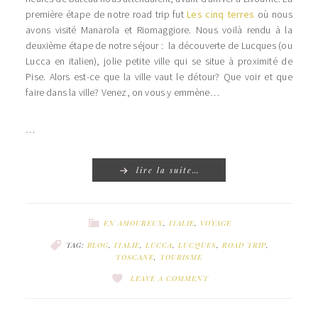
première étape de notre road trip fut
Les cinq terres
où nous
avons visité Manarola et Riomaggiore. Nous voilà rendu à la
deuxième étape de notre séjour : la découverte de Lucques (ou
Lucca en italien), jolie petite ville qui se situe à proximité de
Pise. Alors est-ce que la ville vaut le détour? Que voir et que
faire dans la ville? Venez, on vous y emmène…
…
lire la suite…
EN AMOUREUX
,
ITALIE
,
VOYAGE
TAG:
BLOG
,
ITALIE
,
LUCCA
,
LUCQUES
,
ROAD TRIP
,
TOSCANE
,
TOURISME
LEAVE A COMMENT