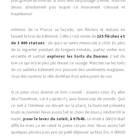
plus grande au monde. Si vous êtes de passage à Milan, vous ne
devez absolument pas louper ce monument colossal et
majestueux!
Admirez de la Plazza sa façade, ses flèches et statues en
faisant le tour du bâtiment. Celle-ci est ornée de
135 flèches et
de
3 400 statues
: de quoi se sentir minuscule à côté. En plus
de la regarder pendant de longues minutes, partez visiter son
enceinte et surtout
explorez les toits
du Duomo
. C’est de
loin ce qui m’a le plus plu durant ce voyage. Marcher sur les toits
de ce sublime bâtiment m’a procuré des sentiments magiques.
Vous découvrirez la ville de Milan d’un autre point de vue.
Si je peux vous donner un bon conseil : assurez-vous d’y aller
dès l’ouverture, car il y après il y aura beaucoup de monde. Que
ce soit à l’intérieur ou devant sur la place, la foule est présente
toute la journée! Nous avons fait le choix de nous y rendre tôt le
matin,
pour le lever du soleil, à 07h45.
Le réveil à 06h30 était
difficile mais ça en valait la peine croyez moi. Nous avons fait
quelques photos puis pris un petit déjeuner au Mac Do. A 09h00