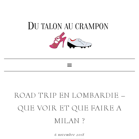
Skip
Skip
Skip
to
to
to
primary
content
footer
navigation
ROAD TRIP EN LOMBARDIE –
QUE VOIR ET QUE FAIRE A
MILAN ?
6 novembre 2018