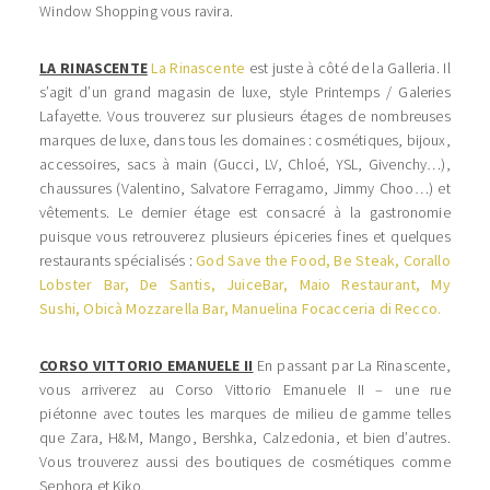
Window Shopping vous ravira.
LA RINASCENTE
La Rinascente
est juste à côté de la Galleria. Il
s’agit d’un grand magasin de luxe, style Printemps / Galeries
Lafayette. Vous trouverez sur plusieurs étages de nombreuses
marques de luxe, dans tous les domaines : cosmétiques, bijoux,
accessoires, sacs à main (Gucci, LV, Chloé, YSL, Givenchy…),
chaussures (Valentino, Salvatore Ferragamo, Jimmy Choo…) et
vêtements. Le dernier étage est consacré à la gastronomie
puisque vous retrouverez plusieurs épiceries fines et quelques
restaurants spécialisés :
God Save the Food,
Be Steak,
Corallo
Lobster Bar,
De Santis,
JuiceBar,
Maio Restaurant,
My
Sushi,
Obicà Mozzarella Bar,
Manuelina Focacceria di Recco.
CORSO VITTORIO EMANUELE II
En passant par La Rinascente,
vous arriverez au Corso Vittorio Emanuele II – une rue
piétonne avec toutes les marques de milieu de gamme telles
que Zara, H&M, Mango, Bershka, Calzedonia, et bien d’autres.
Vous trouverez aussi des boutiques de cosmétiques comme
Sephora et Kiko.