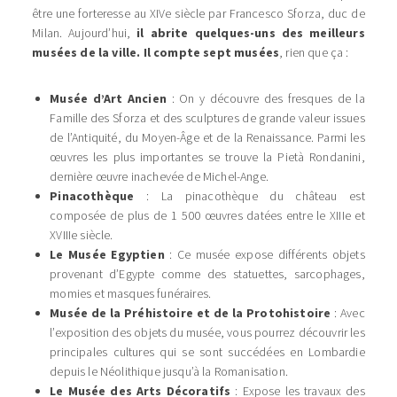
être une forteresse au XIVe siècle par Francesco Sforza, duc de
Milan. Aujourd’hui,
il abrite quelques-uns des meilleurs
musées de la ville. Il compte
sept musées
, rien que ça :
Musée d’Art Ancien
: On y découvre des fresques de la
Famille des Sforza et des sculptures de grande valeur issues
de l’Antiquité, du Moyen-Âge et de la Renaissance. Parmi les
œuvres les plus importantes se trouve la Pietà Rondanini,
dernière œuvre inachevée de Michel-Ange.
Pinacothèque
: La pinacothèque du château est
composée de plus de 1 500 œuvres datées entre le XIIIe et
XVIIIe siècle.
Le Musée Egyptien
: Ce musée expose différents objets
provenant d’Egypte comme des statuettes, sarcophages,
momies et masques funéraires.
Musée de la Préhistoire et de la Protohistoire
: Avec
l’exposition des objets du musée, vous pourrez découvrir les
principales cultures qui se sont succédées en Lombardie
depuis le Néolithique jusqu’à la Romanisation.
Le Musée des Arts Décoratifs
: Expose les travaux des