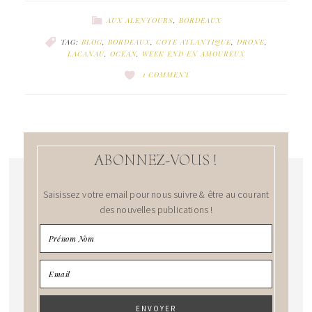
AUX ALENTOURS
,
BORDEAUX
TAG:
BLOG
,
BORDEAUX
,
COTE ATLANTIQUE
,
DRONE
,
LACANAU
,
OCEAN
,
WEEK END EN AMOUREUX
1 COMMENT
ABONNEZ-VOUS !
Saisissez votre email pour nous suivre & être au courant
des nouvelles publications !