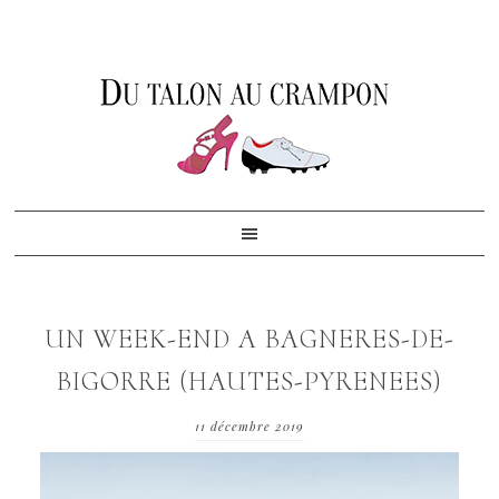
Skip
Skip
Skip
to
to
to
primary
content
footer
navigation
UN WEEK-END A BAGNERES-DE-
BIGORRE (HAUTES-PYRENEES)
11 décembre 2019