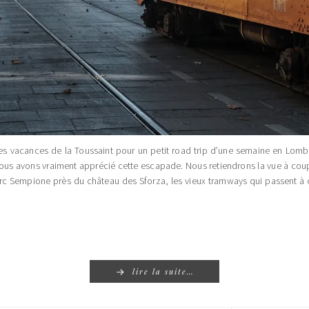
s vacances de la Toussaint pour un petit road trip d’une semaine en Lomb
 et nous avons vraiment apprécié cette escapade. Nous retiendrons la vue à cou
u Parc Sempione près du château des Sforza, les vieux tramways qui passent à 
lire la suite…