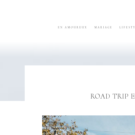
Skip
Skip
Skip
to
to
to
primary
content
footer
navigation
EN AMOUREUX
MARIAGE
LIFEST
ROAD TRIP E