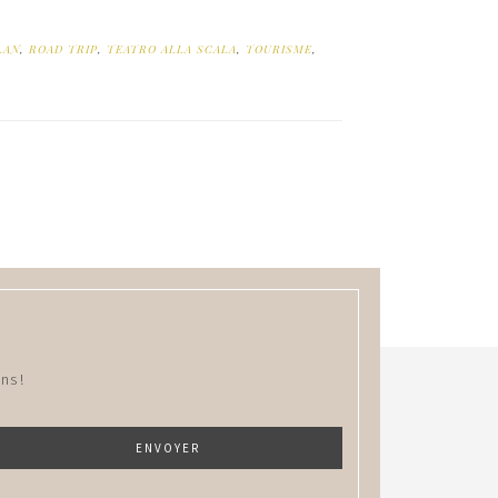
LAN
,
ROAD TRIP
,
TEATRO ALLA SCALA
,
TOURISME
,
ns !