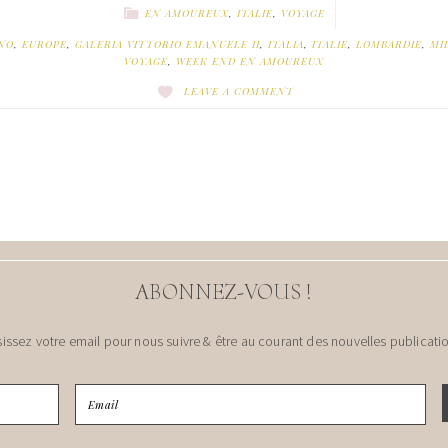
EN AMOUREUX
,
ITALIE
,
VOYAGE
NO
,
EUROPE
,
GALERIA VITTORIO EMANUELE II
,
ITALIA
,
ITALIE
,
LOMBARDIE
,
MI
VOYAGE
,
WEEK END EN AMOUREUX
LEAVE A COMMENT
ABONNEZ-VOUS !
sissez votre email pour nous suivre & être au courant des nouvelles publicatio