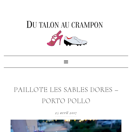
Skip
Skip
Skip
to
to
to
primary
content
footer
navigation
PAILLOTE LES SABLES DORES –
PORTO POLLO
25 avril 2017