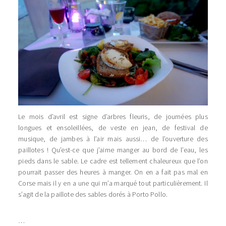
Le mois d’avril est signe d’arbres fleuris, de journées plus
longues et ensoleillées, de veste en jean, de festival de
musique, de jambes à l’air mais aussi… de l’ouverture des
paillotes ! Qu’est-ce que j’aime manger au bord de l’eau, les
pieds dans le sable. Le cadre est tellement chaleureux que l’on
pourrait passer des heures à manger. On en a fait pas mal en
Corse mais il y en a une qui m’a marqué tout particulièrement. Il
s’agit de la paillote des sables dorés à Porto Pollo.
…