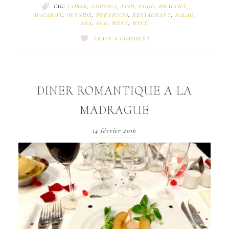
TAG:
CORSE
,
CORSICA
,
FISH
,
FOOD
,
HEALTHY
,
MACARON
,
OUTSIDE
,
PORTICCIO
,
RESTAURANT
,
SALAD
,
SEA
,
SUD
,
WEST
,
WINE
LEAVE A COMMENT
DINER ROMANTIQUE A LA
MADRAGUE
14 février 2016