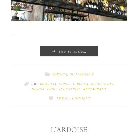
…
lire la suite…
CORSICA
,
OÙ MANGER ?
TAG:
BIGUGLIA
,
CORSE
,
CORSICA
,
DECORATION
,
DESIGN
,
FOOD
,
INDUSTRIEL
,
RESTAURANT
LEAVE A COMMENT
L’ARDOISE