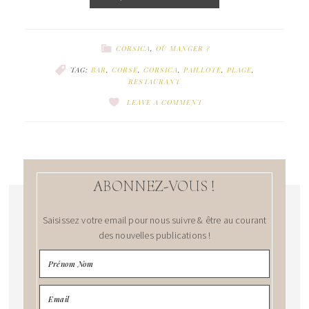
CORSICA
,
OÙ MANGER ?
TAG:
BAR
,
CORSE
,
CORSICA
,
PAILLOTE
,
PLAGE
,
RESTAURANT
LEAVE A COMMENT
ABONNEZ-VOUS !
Saisissez votre email pour nous suivre & être au courant
des nouvelles publications !