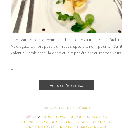
Hier soir, Max m’a emmené dans le restaurant de l’hôtel La
Madrague, qui proposait un repas spécialement pour la Saint
Valentin. L’ambiance, la déco et le repas étaient au rendez-vous!
…
lire la suite…
CORSICA
,
OÙ MANGER ?
TAG:
AMOUR
,
CORSE
,
CORSICA
,
COUPLE
,
EN
AMOUREUX
,
FOOD
,
HOTEL
,
LOVE
,
NIGHT
,
RESTAURANT
,
SAINT VALENTIN
,
SATURDAY
,
VALENTINE'S DAY