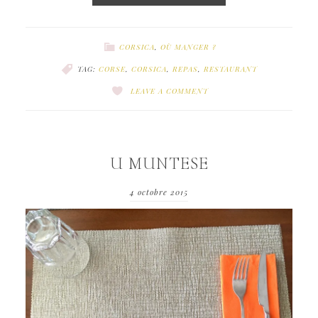
CORSICA
,
OÙ MANGER ?
TAG:
CORSE
,
CORSICA
,
REPAS
,
RESTAURANT
LEAVE A COMMENT
U MUNTESE
4 octobre 2015