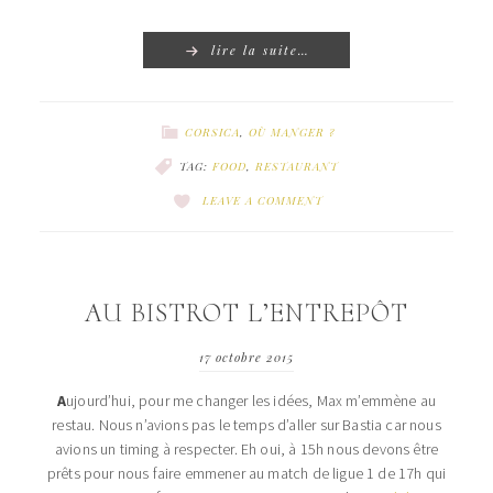
lire la suite…
CORSICA
,
OÙ MANGER ?
TAG:
FOOD
,
RESTAURANT
LEAVE A COMMENT
AU BISTROT L’ENTREPÔT
17 octobre 2015
A
ujourd’hui, pour me changer les idées, Max m’emmène au
restau. Nous n’avions pas le temps d’aller sur Bastia car nous
avions un timing à respecter. Eh oui, à 15h nous devons être
prêts pour nous faire emmener au match de ligue 1 de 17h qui