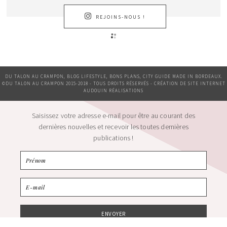
REJOINS-NOUS !
DU TALON AU CRAMPON, BLOG LIFESTYLE, BONS PLANS, CITY GUIDE MADE IN BORDEAUX.
©DU TALON AU CRAMPON 2015-2018 - TOUS DROITS RÉSERVÉS - CRÉATION DE SITE INTERNET
AUDOUIN RÉALISATIONS
Saisissez votre adresse e-mail pour être au courant des
dernières nouvelles et recevoir les toutes dernières
publications !