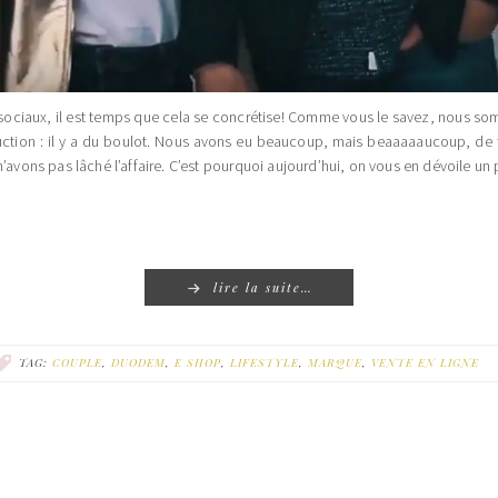
x sociaux, il est temps que cela se concrétise! Comme vous le savez, nous s
uction : il y a du boulot. Nous avons eu beaucoup, mais beaaaaaucoup, de f
n’avons pas lâché l’affaire. C’est pourquoi aujourd’hui, on vous en dévoile u
lire la suite…
TAG:
COUPLE
,
DUODEM
,
E SHOP
,
LIFESTYLE
,
MARQUE
,
VENTE EN LIGNE