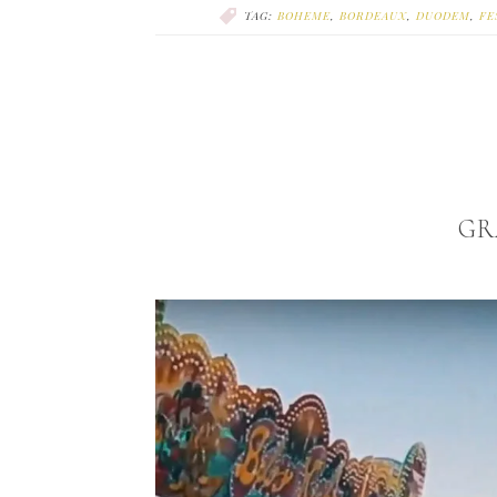
TAG:
BOHEME
,
BORDEAUX
,
DUODEM
,
FE
GR