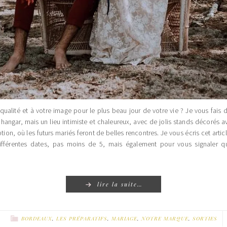
alité et à votre image pour le plus beau jour de votre vie ? Je vous fais 
 hangar, mais un lieu intimiste et chaleureux, avec de jolis stands décorés av
ion, où les futurs mariés feront de belles rencontres. Je vous écris cet artic
différentes dates, pas moins de 5, mais également pour vous signaler qu
lire la suite…
BORDEAUX
,
LES PRÉPARATIFS
,
MARIAGE
,
NOTRE MARQUE
,
SORTIES