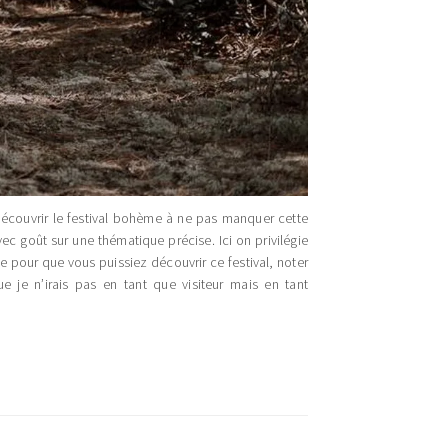
découvrir le festival bohème à ne pas manquer cette
ec goût sur une thématique précise. Ici on privilégie
le pour que vous puissiez découvrir ce festival, noter
e je n’irais pas en tant que visiteur mais en tant