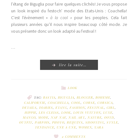
l’étang de Biguglia pour faire quelques clichés! Je vous propose
un look inspiré du festoch’ mode des Etats-Unis : Coachella!
C’est l’évènement «
à la cool »
pour les peoples. Cela fait
plusieurs années qu’il nous inspire beaucoup côté mode. Je
vous présente donc un look adapté au festival !
…
lire la suite…
LOOK
TAG:
BASTIA
,
BIGUGLIA
,
BLOGGER
,
BOHEME
,
CALIFORNIE
,
COACHELLA
,
COOL
,
CORSE
,
CORSICA
,
DETAILS
,
DIARIES
,
ETANG
,
FASHION
,
FESTIVAL
,
GIRL
,
HIPPIE
,
LES CLEIAS
,
LOOK
,
LOUIS VUITTON
,
LUXE
,
MANGO
,
MODE
,
NAF NAF
,
NAIL ART
,
NATURE
,
OOTD
,
OUTFIT
,
PARFOIS
,
PHOTO
,
REQUINS
,
SHOOTING
,
STYLE
,
TENDANCE
,
UNE A UNE
,
WOMEN
,
ZARA
2 COMMENTS