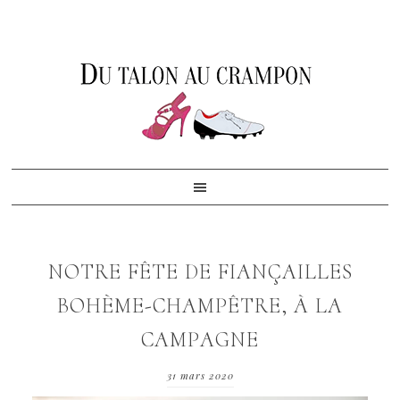
Skip
Skip
Skip
to
to
to
primary
content
footer
navigation
NOTRE FÊTE DE FIANÇAILLES
BOHÈME-CHAMPÊTRE, À LA
CAMPAGNE
31 mars 2020