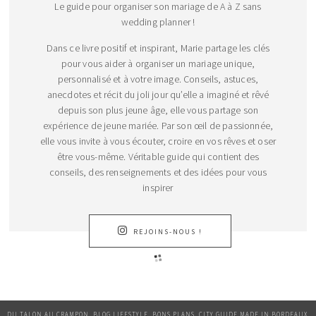
Le guide pour organiser son mariage de A à Z sans
wedding planner !
Dans ce livre positif et inspirant, Marie partage les clés
pour vous aider à organiser un mariage unique,
personnalisé et à votre image. Conseils, astuces,
anecdotes et récit du joli jour qu’elle a imaginé et rêvé
depuis son plus jeune âge, elle vous partage son
expérience de jeune mariée. Par son œil de passionnée,
elle vous invite à vous écouter, croire en vos rêves et oser
être vous-même. Véritable guide qui contient des
conseils, des renseignements et des idées pour vous
inspirer
REJOINS-NOUS !
DU TALON AU CRAMPON, BLOG LIFESTYLE, BONS PLANS, CITY GUIDE MADE IN BORDEAUX.