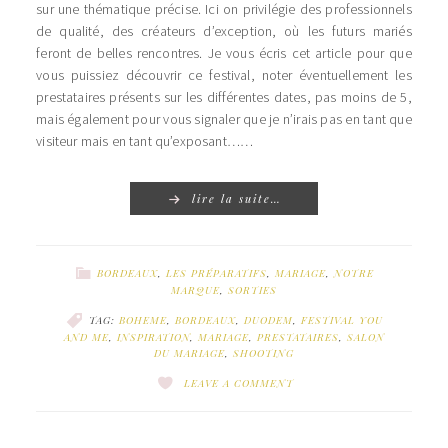
sur une thématique précise. Ici on privilégie des professionnels
de qualité, des créateurs d’exception, où les futurs mariés
feront de belles rencontres. Je vous écris cet article pour que
vous puissiez découvrir ce festival, noter éventuellement les
prestataires présents sur les différentes dates, pas moins de 5,
mais également pour vous signaler que je n’irais pas en tant que
visiteur mais en tant qu’exposant……
lire la suite…
BORDEAUX
,
LES PRÉPARATIFS
,
MARIAGE
,
NOTRE
MARQUE
,
SORTIES
TAG:
BOHEME
,
BORDEAUX
,
DUODEM
,
FESTIVAL YOU
AND ME
,
INSPIRATION
,
MARIAGE
,
PRESTATAIRES
,
SALON
DU MARIAGE
,
SHOOTING
LEAVE A COMMENT