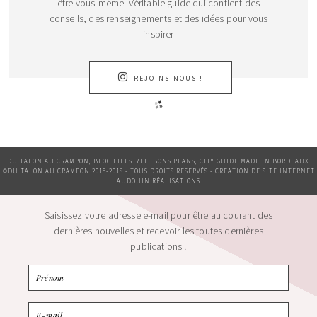
être vous-même. Véritable guide qui contient des
conseils, des renseignements et des idées pour vous
inspirer
REJOINS-NOUS !
DU TALON AU CRAMPON, BLOG LIFESTYLE, BONS PLANS, CITY GUIDE MADE IN BORDEAUX.
©DU TALON AU CRAMPON 2015-2018 - TOUS DROITS RÉSERVÉS - CRÉATION DE SITE INTERNET
AUDOUIN RÉALISATIONS
Saisissez votre adresse e-mail pour être au courant des
dernières nouvelles et recevoir les toutes dernières
publications !