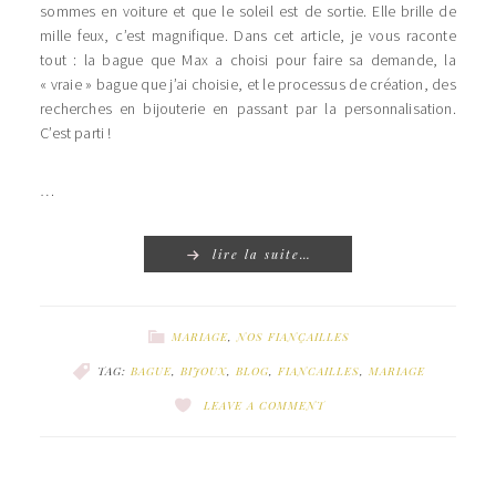
sommes en voiture et que le soleil est de sortie. Elle brille de
mille feux, c’est magnifique. Dans cet article, je vous raconte
tout : la bague que Max a choisi pour faire sa demande, la
« vraie » bague que j’ai choisie, et le processus de création, des
recherches en bijouterie en passant par la personnalisation.
C’est parti !
…
lire la suite…
MARIAGE
,
NOS FIANÇAILLES
TAG:
BAGUE
,
BIJOUX
,
BLOG
,
FIANCAILLES
,
MARIAGE
LEAVE A COMMENT