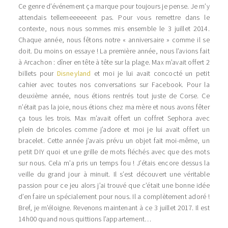
Ce genre d’événement ça marque pour toujours je pense. Je m’y
attendais tellemeeeeeent pas. Pour vous remettre dans le
contexte, nous nous sommes mis ensemble le 3 juillet 2014.
Chaque année, nous fêtons notre « anniversaire » comme il se
doit. Du moins on essaye ! La première année, nous l’avions fait
à Arcachon : dîner en tête à tête sur la plage. Max m’avait offert 2
billets pour
Disneyland
et moi je lui avait concocté un petit
cahier avec toutes nos conversations sur Facebook. Pour la
deuxième année, nous étions rentrés tout juste de Corse. Ce
n’était pas la joie, nous étions chez ma mère et nous avons fêter
ça tous les trois. Max m’avait offert un coffret Sephora avec
plein de bricoles comme j’adore et moi je lui avait offert un
bracelet. Cette année j’avais prévu un objet fait moi-même, un
petit DIY quoi et une grille de mots fléchés avec que des mots
sur nous. Cela m’a pris un temps fou ! J’étais encore dessus la
veille du grand jour à minuit. Il s’est découvert une véritable
passion pour ce jeu alors j’ai trouvé que c’était une bonne idée
d’en faire un spécialement pour nous. Il a complètement adoré !
Bref, je m’éloigne. Revenons maintenant à ce 3 juillet 2017. Il est
14h00 quand nous quittions l’appartement…