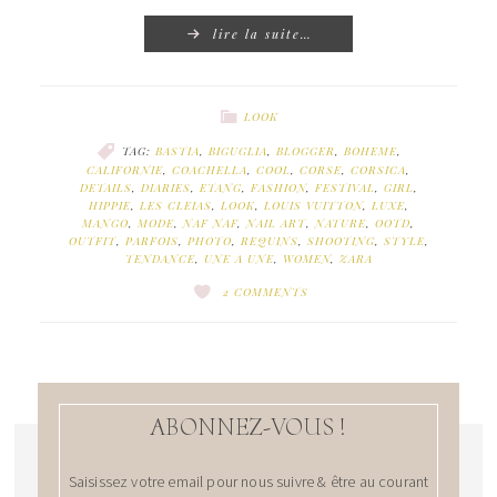
lire la suite…
LOOK
TAG:
BASTIA
,
BIGUGLIA
,
BLOGGER
,
BOHEME
,
CALIFORNIE
,
COACHELLA
,
COOL
,
CORSE
,
CORSICA
,
DETAILS
,
DIARIES
,
ETANG
,
FASHION
,
FESTIVAL
,
GIRL
,
HIPPIE
,
LES CLEIAS
,
LOOK
,
LOUIS VUITTON
,
LUXE
,
MANGO
,
MODE
,
NAF NAF
,
NAIL ART
,
NATURE
,
OOTD
,
OUTFIT
,
PARFOIS
,
PHOTO
,
REQUINS
,
SHOOTING
,
STYLE
,
TENDANCE
,
UNE A UNE
,
WOMEN
,
ZARA
2 COMMENTS
ABONNEZ-VOUS !
Saisissez votre email pour nous suivre & être au courant