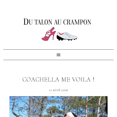
Skip
Skip
Skip
to
to
to
primary
content
footer
navigation
COACHELLA ME VOILA !
15 avril 2016