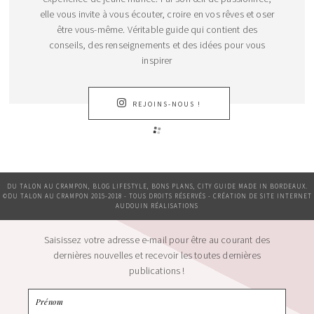
elle vous invite à vous écouter, croire en vos rêves et oser
être vous-même. Véritable guide qui contient des
conseils, des renseignements et des idées pour vous
inspirer
REJOINS-NOUS !
DU TALON AU CRAMPON, BLOG LIFESTYLE, BONS PLANS, CITY GUIDE MADE IN BORDEAUX.
©DU TALON AU CRAMPON 2015-2018 - TOUS DROITS RÉSERVÉS - CRÉATION DE SITE INTERNET
AUDOUIN RÉALISATIONS
Saisissez votre adresse e-mail pour être au courant des
dernières nouvelles et recevoir les toutes dernières
publications !