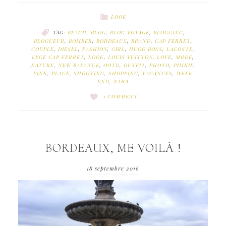
LOOK
TAG:
BEACH
,
BLOG
,
BLOG VOYAGE
,
BLOGGING
,
BLOGUEUR
,
BOMBER
,
BORDEAUX
,
BRAND
,
CAP FERRET
,
COUPLE
,
DIESEL
,
FASHION
,
GIRL
,
HUGO BOSS
,
LACOSTE
,
LEGE CAP FERRET
,
LOOK
,
LOUIS VUITTON
,
LOVE
,
MODE
,
NATURE
,
NEW BALANCE
,
OOTD
,
OUTFIT
,
PHOTO
,
PIMKIE
,
PINK
,
PLAGE
,
SHOOTING
,
SHOPPING
,
VACANCES
,
WEEK
END
,
ZARA
1 COMMENT
BORDEAUX, ME VOILÀ !
18 septembre 2016