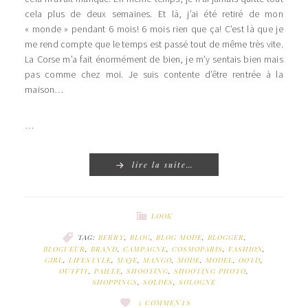
cela plus de deux semaines. Et là, j’ai été retiré de mon
« monde » pendant 6 mois! 6 mois rien que ça! C’est là que je
me rend compte que le temps est passé tout de même très vite.
La Corse m’a fait énormément de bien, je m’y sentais bien mais
pas comme chez moi. Je suis contente d’être rentrée à la
maison…
…
lire la suite…
LOOK
TAG:
BERRY
,
BLOG
,
BLOG MODE
,
BLOGGER
,
BLOGUEUR
,
BRAND
,
CAMPAGNE
,
COSMOPARIS
,
FASHION
,
GIRL
,
LIFESTYLE
,
MAJE
,
MANGO
,
MODE
,
MODEL
,
OOTD
,
OUTFIT
,
PAILLE
,
SHOOTING
,
SHOOTING PHOTO
,
SHOPPINGS
,
SOLDES
,
SOLOGNE
5 COMMENTS