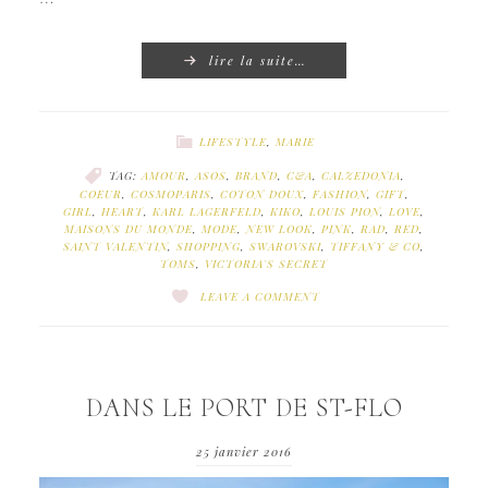
lire la suite…
LIFESTYLE
,
MARIE
TAG:
AMOUR
,
ASOS
,
BRAND
,
C&A
,
CALZEDONIA
,
COEUR
,
COSMOPARIS
,
COTON DOUX
,
FASHION
,
GIFT
,
GIRL
,
HEART
,
KARL LAGERFELD
,
KIKO
,
LOUIS PION
,
LOVE
,
MAISONS DU MONDE
,
MODE
,
NEW LOOK
,
PINK
,
RAD
,
RED
,
SAINT VALENTIN
,
SHOPPING
,
SWAROVSKI
,
TIFFANY & CO
,
TOMS
,
VICTORIA'S SECRET
LEAVE A COMMENT
DANS LE PORT DE ST-FLO
25 janvier 2016