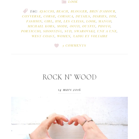
LOOK
TAG:
AJACCIO
,
BEACH
,
BLOGGER
,
BRIN D'AMOUR
,
CONVERSE
,
CORSE
,
CORSICA
,
DETAILS
,
DIARIES
,
DIM
,
FASHION
,
GIRL
,
HM
,
LES CLEIAS
,
LOOK
,
MANGO
,
MICHAEL KORS
,
MODE
,
OOTD
,
OUTFIT
,
PHOTO
,
PORTICCIO
,
SHOOTING
,
SUD
,
SWAROVSKI
,
UNE A UNE
,
WEST COAST
,
WOMEN
,
ZADIG ET VOLTAIRE
3 COMMENTS
ROCK N’ WOOD
14 mars 2016