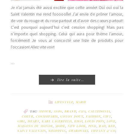
Je n’ai jamais été aussi excitée que cette année! Oui oui oui la
Saint Valentin me rend fooooolle! J’ai envie de prôner l’amour,
de voir du rouge et du rose partout et d’avoir des cœurs partout!
C’est pourquoi aujourd’hui c’est cession shopping! Mais pas
n’importe quel shopping. Celui qui aura pour thème l’amour,
forcément! Je vous ai concocté une liste de produits pour
l’occasion! Allez vite voir!
…
lire la suite…
LIFESTYLE
,
MARIE
TAG:
AMOUR
,
ASOS
,
BRAND
,
C&A
,
CALZEDONIA
,
COEUR
,
COSMOPARIS
,
COTON DOUX
,
FASHION
,
GIFT
,
GIRL
,
HEART
,
KARL LAGERFELD
,
KIKO
,
LOUIS PION
,
LOVE
,
MAISONS DU MONDE
,
MODE
,
NEW LOOK
,
PINK
,
RAD
,
RED
,
SAINT VALENTIN
,
SHOPPING
,
SWAROVSKI
,
TIFFANY & CO
,