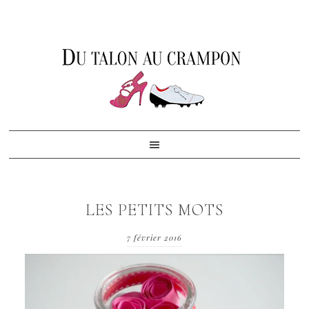
Skip
Skip
Skip
to
to
to
primary
content
footer
navigation
LES PETITS MOTS
7 février 2016