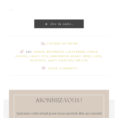
…
lire la suite…
L'ENVERS DU DÉCOR
TAG:
AMOUR
,
BOYFRIEND
,
CALENDRIER
,
COEUR
,
COUPLE
,
CRAZY
,
FUN
,
GIRLFRIEND
,
HEART
,
IDEES
,
LOVE
,
PLANNING
,
SAINT VALENTIN
,
VIRTUEL
LEAVE A COMMENT
ABONNEZ-VOUS !
Saisissez votre email pour nous suivre & être au courant