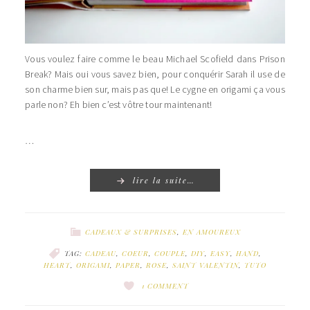
Vous voulez faire comme le beau Michael Scofield dans Prison
Break? Mais oui vous savez bien, pour conquérir Sarah il use de
son charme bien sur, mais pas que! Le cygne en origami ça vous
parle non? Eh bien c’est vôtre tour maintenant!
…
lire la suite…
CADEAUX & SURPRISES
,
EN AMOUREUX
TAG:
CADEAU
,
COEUR
,
COUPLE
,
DIY
,
EASY
,
HAND
,
HEART
,
ORIGAMI
,
PAPER
,
ROSE
,
SAINT VALENTIN
,
TUTO
1 COMMENT