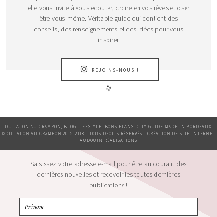
elle vous invite à vous écouter, croire en vos rêves et oser
être vous-même. Véritable guide qui contient des
conseils, des renseignements et des idées pour vous
inspirer
REJOINS-NOUS !
DU TALON AU CRAMPON, BLOG LIFESTYLE, BONS PLANS, CITY GUIDE MADE IN BORDEAUX.
©DU TALON AU CRAMPON 2015-2018 - TOUS DROITS RÉSERVÉS - CRÉATION DE SITE INTERNET
AUDOUIN RÉALISATIONS
Saisissez votre adresse e-mail pour être au courant des
dernières nouvelles et recevoir les toutes dernières
publications !