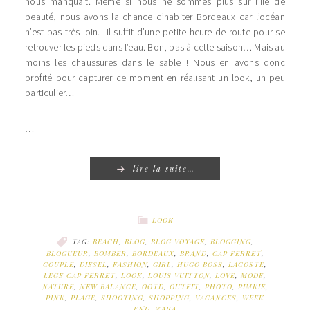
nous manquait. Même si nous ne sommes plus sur l’île de
beauté, nous avons la chance d’habiter Bordeaux car l’océan
n’est pas très loin. Il suffit d’une petite heure de route pour se
retrouver les pieds dans l’eau. Bon, pas à cette saison… Mais au
moins les chaussures dans le sable ! Nous en avons donc
profité pour capturer ce moment en réalisant un look, un peu
particulier…
…
lire la suite…
LOOK
TAG:
BEACH
,
BLOG
,
BLOG VOYAGE
,
BLOGGING
,
BLOGUEUR
,
BOMBER
,
BORDEAUX
,
BRAND
,
CAP FERRET
,
COUPLE
,
DIESEL
,
FASHION
,
GIRL
,
HUGO BOSS
,
LACOSTE
,
LEGE CAP FERRET
,
LOOK
,
LOUIS VUITTON
,
LOVE
,
MODE
,
NATURE
,
NEW BALANCE
,
OOTD
,
OUTFIT
,
PHOTO
,
PIMKIE
,
PINK
,
PLAGE
,
SHOOTING
,
SHOPPING
,
VACANCES
,
WEEK
END
,
ZARA