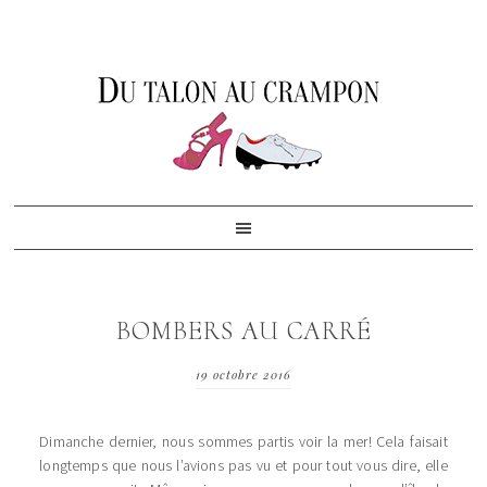
Skip
Skip
Skip
to
to
to
primary
content
footer
navigation
BOMBERS AU CARRÉ
19 octobre 2016
Dimanche dernier, nous sommes partis voir la mer! Cela faisait
longtemps que nous l’avions pas vu et pour tout vous dire, elle