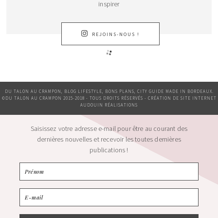
inspirer
REJOINS-NOUS !
DU TALON AU CRAMPON, BLOG LIFESTYLE, BONS PLANS, CITY GUIDE MADE IN BORDEAUX.
©DU TALON AU CRAMPON 2015-2018 - TOUS DROITS RÉSERVÉS - CRÉATION DE SITE INTERNET
AUDOUIN RÉALISATIONS
Saisissez votre adresse e-mail pour être au courant des
dernières nouvelles et recevoir les toutes dernières
publications !