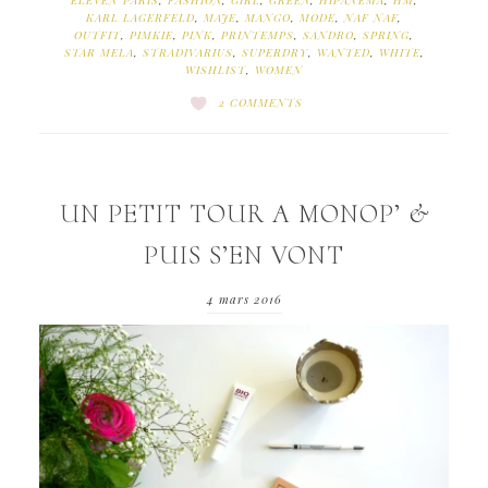
ELEVEN PARIS
,
FASHION
,
GIRL
,
GREEN
,
HIPANEMA
,
HM
,
KARL LAGERFELD
,
MAJE
,
MANGO
,
MODE
,
NAF NAF
,
OUTFIT
,
PIMKIE
,
PINK
,
PRINTEMPS
,
SANDRO
,
SPRING
,
STAR MELA
,
STRADIVARIUS
,
SUPERDRY
,
WANTED
,
WHITE
,
WISHLIST
,
WOMEN
2 COMMENTS
UN PETIT TOUR A MONOP’ &
PUIS S’EN VONT
4 mars 2016