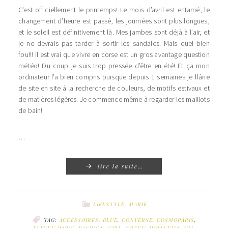
C’est officiellement le printemps! Le mois d’avril est entamé, le
changement d’heure est passé, les journées sont plus longues,
et le soleil est définitivement là. Mes jambes sont déjà à l’air, et
je ne devrais pas tarder à sortir les sandales. Mais quel bien
fou!!! Il est vrai que vivre en corse est un gros avantage question
météo! Du coup je suis trop pressée d’être en été! Et ça mon
ordinateur l’a bien compris puisque depuis 1 semaines je flâne
de site en site à la recherche de couleurs, de motifs estivaux et
de matières légères. Je commence même à regarder les maillots
de bain!
…
lire la suite…
LIFESTYLE
,
MARIE
TAG:
ACCESSOIRES
,
BLUE
,
CONVERSE
,
COSMOPARIS
,