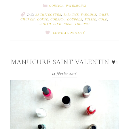
CORSICA
,
PATRIMOINE
TAG:
ARCHITECTURE
,
BALAGNE
,
BAROQUE
,
CALVI
,
CHURCH
,
CORSE
,
CORSICA
,
COUPOLE
,
EGLISE
,
GOLD
,
PHOTO
,
PINK
,
ROSE
,
TOURISM
LEAVE A COMMENT
MANUCURE SAINT VALENTIN ♥1
14 février 2016