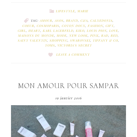
LIFESTYLE
,
MARIE
TAG:
AMOUR
,
ASOS
,
BRAND
,
C&A
,
CALZEDONIA
,
COEUR
,
COSMOPARIS
,
COTON DOUX
,
FASHION
,
GIFT
,
GIRL
,
HEART
,
KARL LAGERFELD
,
KIKO
,
LOUIS PION
,
LOVE
,
MAISONS DU MONDE
,
MODE
,
NEW LOOK
,
PINK
,
RAD
,
RED
,
SAINT VALENTIN
,
SHOPPING
,
SWAROVSKI
,
TIFFANY & CO
,
TOMS
,
VICTORIA'S SECRET
LEAVE A COMMENT
MON AMOUR POUR SAMPAR
19 janvier 2016