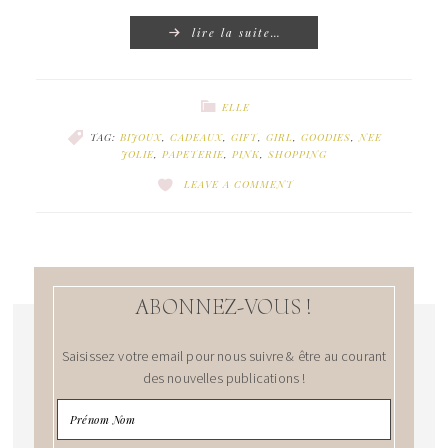
lire la suite…
ELLE
TAG:
BIJOUX
,
CADEAUX
,
GIFT
,
GIRL
,
GOODIES
,
NEE
JOLIE
,
PAPETERIE
,
PINK
,
SHOPPING
LEAVE A COMMENT
ABONNEZ-VOUS !
Saisissez votre email pour nous suivre & être au courant
des nouvelles publications !