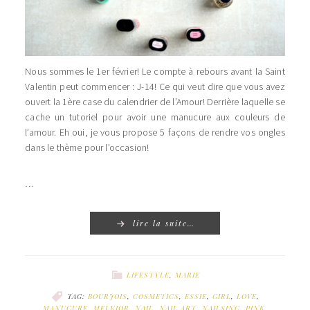
Nous sommes le 1er février! Le compte à rebours avant la Saint
Valentin peut commencer : J-14! Ce qui veut dire que vous avez
ouvert la 1ère case du calendrier de l’Amour! Derrière laquelle se
cache un tutoriel pour avoir une manucure aux couleurs de
l’amour. Eh oui, je vous propose 5 façons de rendre vos ongles
dans le thème pour l’occasion!
…
lire la suite…
LIFESTYLE
,
MARIE
TAG:
BOURJOIS
,
COSMETICS
,
ESSIE
,
GIRL
,
LOVE
,
MANUCURE
,
MELKIOR
,
NAIL
,
NAIL ART
,
NAILSINC
,
PINK
,