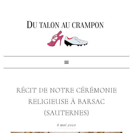
Skip
Skip
Skip
to
to
to
primary
content
footer
navigation
RÉCIT DE NOTRE CÉRÉMONIE
RELIGIEUSE À BARSAC
(SAUTERNES)
8 mai 2020