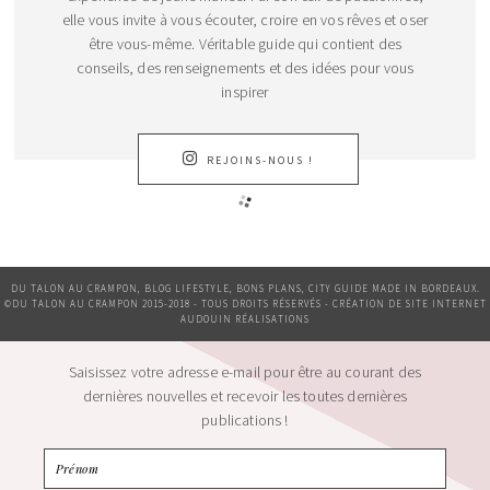
elle vous invite à vous écouter, croire en vos rêves et oser
être vous-même. Véritable guide qui contient des
conseils, des renseignements et des idées pour vous
inspirer
REJOINS-NOUS !
DU TALON AU CRAMPON, BLOG LIFESTYLE, BONS PLANS, CITY GUIDE MADE IN BORDEAUX.
©DU TALON AU CRAMPON 2015-2018 - TOUS DROITS RÉSERVÉS - CRÉATION DE SITE INTERNET
AUDOUIN RÉALISATIONS
Saisissez votre adresse e-mail pour être au courant des
dernières nouvelles et recevoir les toutes dernières
publications !