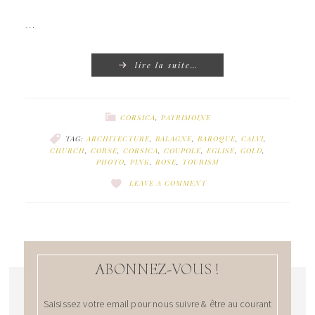
…
lire la suite…
CORSICA
,
PATRIMOINE
TAG:
ARCHITECTURE
,
BALAGNE
,
BAROQUE
,
CALVI
,
CHURCH
,
CORSE
,
CORSICA
,
COUPOLE
,
EGLISE
,
GOLD
,
PHOTO
,
PINK
,
ROSE
,
TOURISM
LEAVE A COMMENT
ABONNEZ-VOUS !
Saisissez votre email pour nous suivre & être au courant