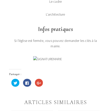
Le cadre
L’architecture
Infos pratiques
Si l’église est fermée, vous pouvez demander les clés à la
mairie.
Partager :
Cliquez
Cliquez
Cliquez
pour
pour
pour
partager
partager
partager
sur
sur
sur
Twitter(ouvre
Facebook(ouvre
Google+
dans
dans
(ouvre
une
une
dans
ARTICLES SIMILAIRES
nouvelle
nouvelle
une
fenêtre)
fenêtre)
nouvelle
fenêtre)