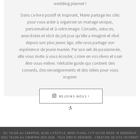
wedding planner !
Dans ce livre positif et inspirant, Marie partage les clés
pour vous aider à organiser un mariage unique,
personnalisé et à votre image. Conseils, astuces,
anecdotes et récit du joli jour qu’elle a imaginé et rêvé
depuis son plus jeune âge, elle vous partage son
expérience de jeune mariée. Par son œil de passionnée,
elle vous invite à vous écouter, croire en vos rêves et oser
être vous-même. Véritable guide qui contient des
conseils, des renseignements et des idées pour vous
inspirer
REJOINS-NOUS !
DU TALON AU CRAMPON, BLOG LIFESTYLE, BONS PLANS, CITY GUIDE MADE IN BORDEAUX.
©DU TALON AU CRAMPON 2015-2018 - TOUS DROITS RÉSERVÉS - CRÉATION DE SITE INTERNET