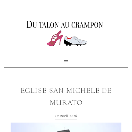
Skip
Skip
Skip
to
to
to
primary
content
footer
navigation
EGLISE SAN MICHELE DE
MURATO
20 avril 2016