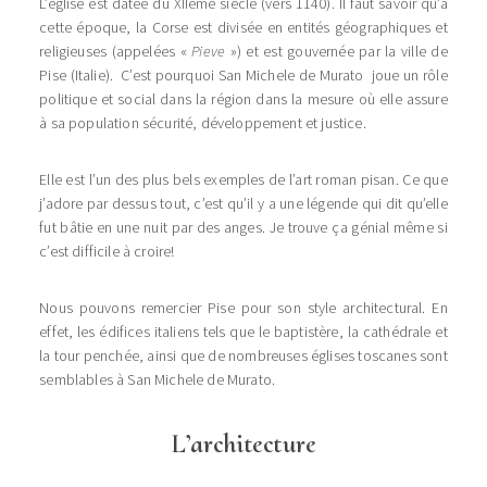
L’église est datée du XIIème siècle (vers 1140). Il faut savoir qu’à
cette époque, la Corse est divisée en entités géographiques et
religieuses (appelées «
Pieve
») et est gouvernée par la ville de
Pise (Italie). C’est pourquoi San Michele de Murato joue un rôle
politique et social dans la région dans la mesure où elle assure
à sa population sécurité, développement et justice.
Elle est l’un des plus bels exemples de l’art roman pisan. Ce que
j’adore par dessus tout, c’est qu’il y a une légende qui dit qu’elle
fut bâtie en une nuit par des anges. Je trouve ça génial même si
c’est difficile à croire!
Nous pouvons remercier Pise pour son style architectural. En
effet, les édifices italiens tels que le baptistère, la cathédrale et
la tour penchée, ainsi que de nombreuses églises toscanes sont
semblables à San Michele de Murato.
L’architecture