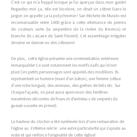
C’est ce qui m’a frappé lorsque je l’ai aperçue dans mon guide!
Regardez-moi ça, elle est bicolore, on dirait un zèbre! Dans le
jargon on appelle ça la polychromie ! San Michele de Murato est
reconnaissable entre 1000 grâce à cette alternance de pierres
de couleurs verte (la serpentine de la rivière du Bevincu) et
blanche (le calcaire de Saint-Florent). Cet assemblage irrégulier
dessine un damier ou des zébrures!
De plus, cette église présente une ornementation extérieure
remarquable! Ce sont notamment les motifs naïfs qui m’ont
plus! Ces petits personnages sont appelés des modillons. Ils
représentent un homme (muni d’un bâton), une femme (vêtue
d’une robe longue), des animaux, des gerbes de blés etc. Sur
chaque façade, on peut aussi apercevoir des fenêtres-
meurtrières décorées de frises et d’entrelacs de serpents (la
gueule ouverte en prime!).
La hauteur du clocher a été surélevée lors d’une restauration de
l’église au XVIIIème siècle : une autre particularité qui s’ajoute au
reste et qui renforce l’originalité de cette église!