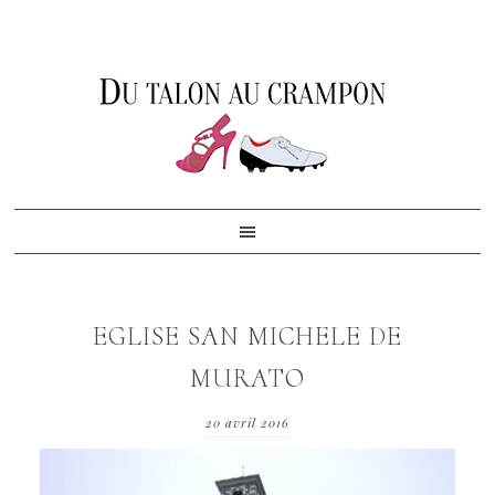
Skip
Skip
Skip
to
to
to
primary
content
footer
navigation
EGLISE SAN MICHELE DE
MURATO
20 avril 2016