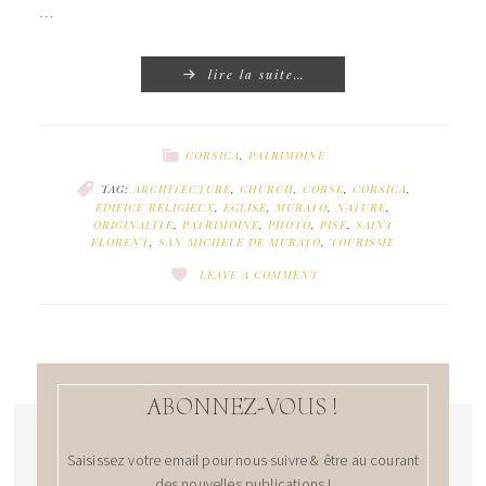
…
lire la suite…
CORSICA
,
PATRIMOINE
TAG:
ARCHITECTURE
,
CHURCH
,
CORSE
,
CORSICA
,
EDIFICE RELIGIEUX
,
EGLISE
,
MURATO
,
NATURE
,
ORIGINALITE
,
PATRIMOINE
,
PHOTO
,
PISE
,
SAINT
FLORENT
,
SAN MICHELE DE MURATO
,
TOURISME
LEAVE A COMMENT
ABONNEZ-VOUS !
Saisissez votre email pour nous suivre & être au courant
des nouvelles publications !