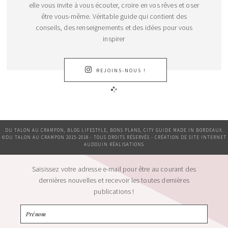
elle vous invite à vous écouter, croire en vos rêves et oser
être vous-même. Véritable guide qui contient des
conseils, des renseignements et des idées pour vous
inspirer
REJOINS-NOUS !
DU TALON AU CRAMPON, BLOG LIFESTYLE, BONS PLANS, CITY GUIDE MADE IN BORDEAUX.
©DU TALON AU CRAMPON 2015-2018 - TOUS DROITS RÉSERVÉS - CRÉATION DE SITE INTERNET
AUDOUIN RÉALISATIONS
Saisissez votre adresse e-mail pour être au courant des
dernières nouvelles et recevoir les toutes dernières
publications !