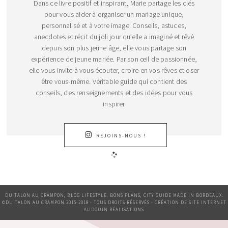
Dans ce livre positif et inspirant, Marie partage les clés
pour vous aider à organiser un mariage unique,
personnalisé et à votre image. Conseils, astuces,
anecdotes et récit du joli jour qu’elle a imaginé et rêvé
depuis son plus jeune âge, elle vous partage son
expérience de jeune mariée. Par son œil de passionnée,
elle vous invite à vous écouter, croire en vos rêves et oser
être vous-même. Véritable guide qui contient des
conseils, des renseignements et des idées pour vous
inspirer
REJOINS-NOUS !
DU TALON AU CRAMPON, BLOG LIFESTYLE, BONS PLANS, CITY GUIDE MADE IN BORDEAUX.
©DU TALON AU CRAMPON 2015-2018 - TOUS DROITS RÉSERVÉS - CRÉATION DE SITE INTERNET
AUDOUIN RÉALISATIONS