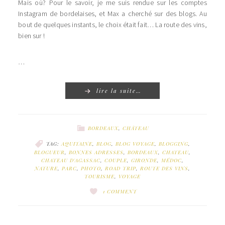
Mais où? Pour le savoir, je me suis rendue sur les comptes
Instagram de bordelaises, et Max a cherché sur des blogs. Au
bout de quelques instants, le choix était fait… La route des vins,
bien sur !
…
lire la suite…
BORDEAUX
,
CHÂTEAU
TAG:
AQUITAINE
,
BLOG
,
BLOG VOYAGE
,
BLOGGING
,
BLOGUEUR
,
BONNES ADRESSES
,
BORDEAUX
,
CHATEAU
,
CHATEAU D'AGASSAC
,
COUPLE
,
GIRONDE
,
MÉDOC
,
NATURE
,
PARC
,
PHOTO
,
ROAD TRIP
,
ROUTE DES VINS
,
TOURISME
,
VOYAGE
1 COMMENT