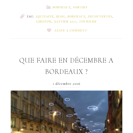
BORDEAUX
,
SORTIES
TAG:
AQUITAINE
,
BLOG
,
BORDEAUX
,
DECOUVERTES
,
GIRONDE
,
JANVIER 2017
,
TOURISME
LEAVE A COMMENT
QUE FAIRE EN DÉCEMBRE A
BORDEAUX ?
1 décembre 2016