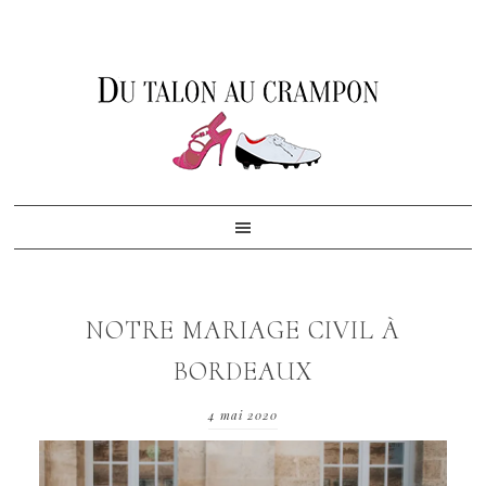
Skip
Skip
Skip
to
to
to
primary
content
footer
navigation
NOTRE MARIAGE CIVIL À
BORDEAUX
4 mai 2020