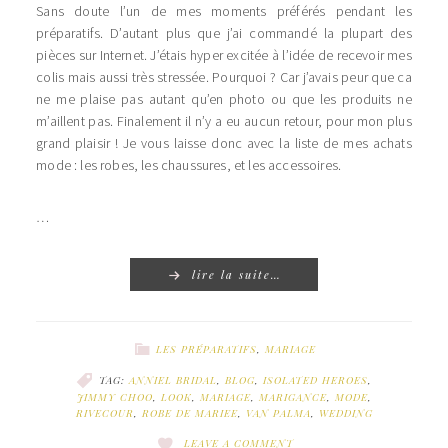
Sans doute l’un de mes moments préférés pendant les
préparatifs. D’autant plus que j’ai commandé la plupart des
pièces sur Internet. J’étais hyper excitée à l’idée de recevoir mes
colis mais aussi très stressée. Pourquoi ? Car j’avais peur que ca
ne me plaise pas autant qu’en photo ou que les produits ne
m’aillent pas. Finalement il n’y a eu aucun retour, pour mon plus
grand plaisir ! Je vous laisse donc avec la liste de mes achats
mode : les robes, les chaussures, et les accessoires.
…
lire la suite…
LES PRÉPARATIFS
,
MARIAGE
TAG:
ANNIEL BRIDAL
,
BLOG
,
ISOLATED HEROES
,
JIMMY CHOO
,
LOOK
,
MARIAGE
,
MARIGANCE
,
MODE
,
RIVECOUR
,
ROBE DE MARIEE
,
VAN PALMA
,
WEDDING
LEAVE A COMMENT