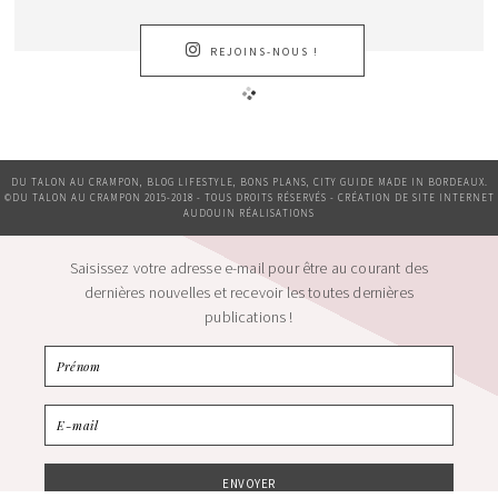
REJOINS-NOUS !
DU TALON AU CRAMPON, BLOG LIFESTYLE, BONS PLANS, CITY GUIDE MADE IN BORDEAUX.
©DU TALON AU CRAMPON 2015-2018 - TOUS DROITS RÉSERVÉS - CRÉATION DE SITE INTERNET
AUDOUIN RÉALISATIONS
Saisissez votre adresse e-mail pour être au courant des
dernières nouvelles et recevoir les toutes dernières
publications !