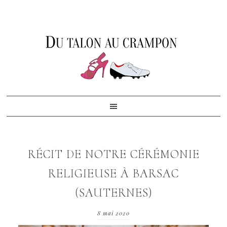
Skip
Skip
Skip
to
to
to
primary
content
footer
navigation
RÉCIT DE NOTRE CÉRÉMONIE
RELIGIEUSE À BARSAC
(SAUTERNES)
8 mai 2020