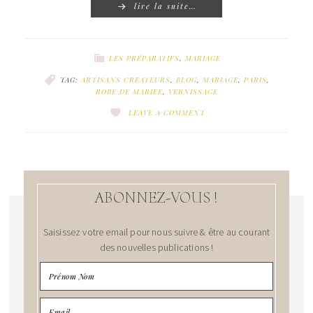
lire la suite…
LES PRÉPARATIFS
,
MARIAGE
TAG:
ARTISANS CREATEURS
,
BLOG
,
MARIAGE
,
PARIS
,
ROBE DE MARIEE
,
VERNISSAGE
LEAVE A COMMENT
ABONNEZ-VOUS !
Saisissez votre email pour nous suivre & être au courant
des nouvelles publications !