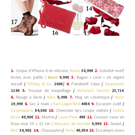
1.
Coque d’iPhone 6 en silicone /
Asos
30,99€
2.
Gobelet motif
lèvres avec paille /
Asos
9,99€
3.
Bague « Love » en argent
massif
/
Tiffany & Co.
200€/
4.
Pendentif Cœur
/
Swarovski
119€
5.
Trousse de maquillage
/
Victoria’s Secret
23,71€
6.
Rouge à lèvre
/
Kiko
5,90€
7.
Mug en céramique
/
Asos
19,99€
8.
Sac à main /
Karl Lagerfeld
445€
9.
Escarpin Judit
/
Cosmoparis
84,50€
10.
Chemisier lips coupe cintrée
/
Coton
Doux
49,90€
11.
Montre
/
Louis Pion
49€
12.
Coussin cœur en
tissu rose 29 x 32 cm /
Maisons du monde
9,99€
13.
Sweet
/
RAD
34,90$
14.
Chaussures
/
Toms
49,95€
15.
Écouteurs roses