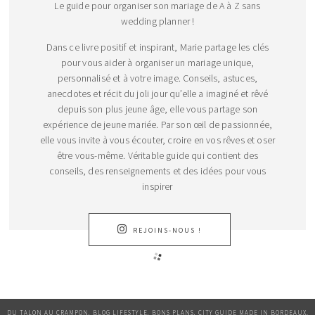
Le guide pour organiser son mariage de A à Z sans
wedding planner !
Dans ce livre positif et inspirant, Marie partage les clés
pour vous aider à organiser un mariage unique,
personnalisé et à votre image. Conseils, astuces,
anecdotes et récit du joli jour qu’elle a imaginé et rêvé
depuis son plus jeune âge, elle vous partage son
expérience de jeune mariée. Par son œil de passionnée,
elle vous invite à vous écouter, croire en vos rêves et oser
être vous-même. Véritable guide qui contient des
conseils, des renseignements et des idées pour vous
inspirer
REJOINS-NOUS !
DU TALON AU CRAMPON, BLOG LIFESTYLE, BONS PLANS, CITY GUIDE MADE IN BORDEAUX.