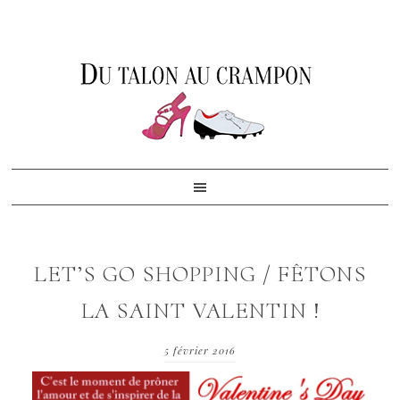
Skip
Skip
Skip
to
to
to
primary
content
footer
navigation
LET’S GO SHOPPING / FÊTONS
LA SAINT VALENTIN !
5 février 2016