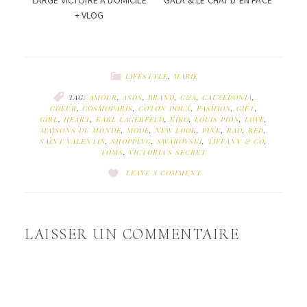
+ VLOG
LIFESTYLE
,
MARIE
TAG:
AMOUR
,
ASOS
,
BRAND
,
C&A
,
CALZEDONIA
,
COEUR
,
COSMOPARIS
,
COTON DOUX
,
FASHION
,
GIFT
,
GIRL
,
HEART
,
KARL LAGERFELD
,
KIKO
,
LOUIS PION
,
LOVE
,
MAISONS DU MONDE
,
MODE
,
NEW LOOK
,
PINK
,
RAD
,
RED
,
SAINT VALENTIN
,
SHOPPING
,
SWAROVSKI
,
TIFFANY & CO
,
TOMS
,
VICTORIA'S SECRET
LEAVE A COMMENT
LAISSER UN COMMENTAIRE