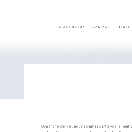
Skip
Skip
Skip
to
to
to
primary
content
footer
navigation
EN AMOUREUX
MARIAGE
LIFEST
Dimanche dernier, nous sommes partis voir la mer! C