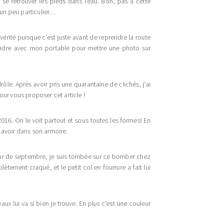
 se retrouver les pieds dans l’eau. Bon, pas à cette
un peu particulier…
érité puisque c’est juste avant de reprendre la route
endre avec mon portable pour mettre une photo sur
 drôle. Après avoir pris une quarantaine de clichés, j’ai
pour vous proposer cet article !
2016. On le voit partout et sous toutes les formes! En
 avoir dans son armoire.
 jour de septembre, je suis tombée sur ce bomber chez
plètement craqué, et le petit col en fourrure a fait lui
eaux lui va si bien je trouve. En plus c’est une couleur