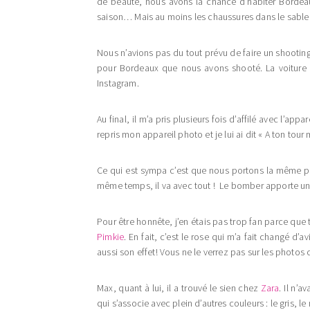
de beauté, nous avons la chance d’habiter Bordeaux 
saison… Mais au moins les chaussures dans le sable 
Nous n’avions pas du tout prévu de faire un shooting
pour Bordeaux que nous avons shooté. La voiture 
Instagram.
Au final, il m’a pris plusieurs fois d’affilé avec l’app
repris mon appareil photo et je lui ai dit « A ton tou
Ce qui est sympa c’est que nous portons la même pi
même temps, il va avec tout ! Le bomber apporte un 
Pour être honnête, j’en étais pas trop fan parce que
Pimkie
. En fait, c’est le rose qui m’a fait changé d’a
aussi son effet! Vous ne le verrez pas sur les photos c
Max, quant à lui, il a trouvé le sien chez
Zara
. Il n’
qui s’associe avec plein d’autres couleurs : le gris, le