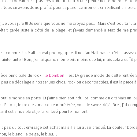
car l’océan n’est pas très loin. Il suffit d’une petite heure de route pour
! Nous en avons donc profité pour capturer ce moment en réalisant un look, 
. Je vous jure !!! Je sens que vous ne me croyez pas… Mais c’est pourtant la v
était garée juste à côté de la plage, et j’avais demandé à Max de me pr
areil, comme si c’était un vrai photographe. Il ne s’arrêtait pas et c’était assez
r maintenant » ! Bon, j’en ai quand même pris moins que lui, mais cela a suffit 
èce principale du look :
le bomber
! Il est LA grande mode de cette rentrée 
peu de décalage à nos tenues chics, rock ou décontractées. Il est la pièce à
 tout le monde en porte. Et j’aime bien sortir du lot, comme on dit! Mais un
vis. Eh oui, le rose est ma couleur préférée, vous le savez déjà. Bref, j’ai com
ar il est amovible et je l’ai enlevé pour le moment.
avait pas du tout envisagé cet achat mais il a lui aussi craqué. La couleur bord
 noir, le blanc, le beige, le bleu…