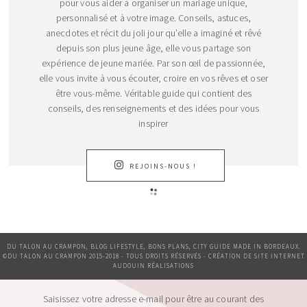
pour vous aider à organiser un mariage unique,
personnalisé et à votre image. Conseils, astuces,
anecdotes et récit du joli jour qu’elle a imaginé et rêvé
depuis son plus jeune âge, elle vous partage son
expérience de jeune mariée. Par son œil de passionnée,
elle vous invite à vous écouter, croire en vos rêves et oser
être vous-même. Véritable guide qui contient des
conseils, des renseignements et des idées pour vous
inspirer
REJOINS-NOUS !
DU TALON AU CRAMPON, BLOG LIFESTYLE, BONS PLANS, CITY GUIDE MADE IN BORDEAUX.
©DU TALON AU CRAMPON 2015-2018 - TOUS DROITS RÉSERVÉS - CRÉATION DE SITE INTERNET
AUDOUIN RÉALISATIONS
Saisissez votre adresse e-mail pour être au courant des