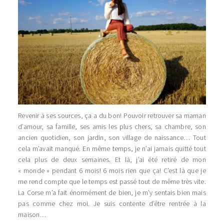
Revenir à ses sources, ça a du bon! Pouvoir retrouver sa maman
d’amour, sa famille, ses amis les plus chers, sa chambre, son
ancien quotidien, son jardin, son village de naissance… Tout
cela m’avait manqué. En même temps, je n’ai jamais quitté tout
cela plus de deux semaines. Et là, j’ai été retiré de mon
« monde » pendant 6 mois! 6 mois rien que ça! C’est là que je
me rend compte que le temps est passé tout de même très vite.
La Corse m’a fait énormément de bien, je m’y sentais bien mais
pas comme chez moi. Je suis contente d’être rentrée à la
maison…