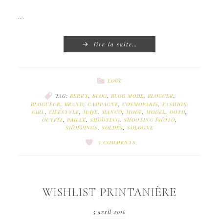
…
lire la suite…
LOOK
TAG:
BERRY
,
BLOG
,
BLOG MODE
,
BLOGGER
,
BLOGUEUR
,
BRAND
,
CAMPAGNE
,
COSMOPARIS
,
FASHION
,
GIRL
,
LIFESTYLE
,
MAJE
,
MANGO
,
MODE
,
MODEL
,
OOTD
,
OUTFIT
,
PAILLE
,
SHOOTING
,
SHOOTING PHOTO
,
SHOPPINGS
,
SOLDES
,
SOLOGNE
5 COMMENTS
WISHLIST PRINTANIÈRE
5 avril 2016