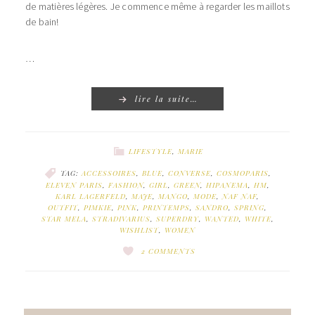
de matières légères. Je commence même à regarder les maillots
de bain!
…
lire la suite…
LIFESTYLE
,
MARIE
TAG:
ACCESSOIRES
,
BLUE
,
CONVERSE
,
COSMOPARIS
,
ELEVEN PARIS
,
FASHION
,
GIRL
,
GREEN
,
HIPANEMA
,
HM
,
KARL LAGERFELD
,
MAJE
,
MANGO
,
MODE
,
NAF NAF
,
OUTFIT
,
PIMKIE
,
PINK
,
PRINTEMPS
,
SANDRO
,
SPRING
,
STAR MELA
,
STRADIVARIUS
,
SUPERDRY
,
WANTED
,
WHITE
,
WISHLIST
,
WOMEN
2 COMMENTS