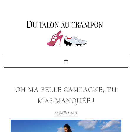
Skip
Skip
Skip
to
to
to
primary
content
footer
navigation
OH MA BELLE CAMPAGNE, TU
M’AS MANQUÉE !
25 juillet 2016