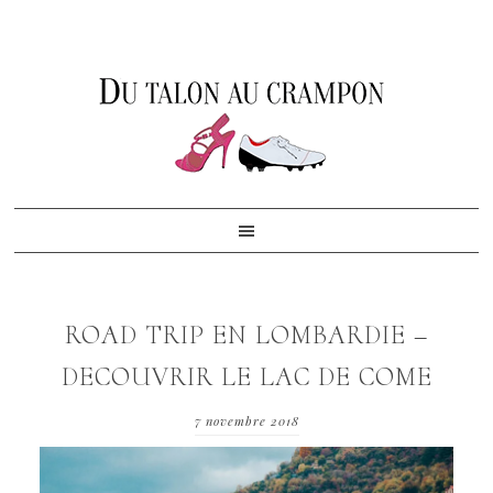
Skip
Skip
Skip
to
to
to
primary
content
footer
navigation
ROAD TRIP EN LOMBARDIE –
DECOUVRIR LE LAC DE COME
7 novembre 2018