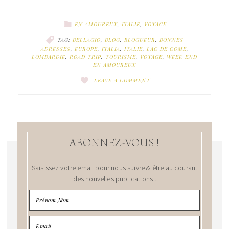
EN AMOUREUX
,
ITALIE
,
VOYAGE
TAG:
BELLAGIO
,
BLOG
,
BLOGUEUR
,
BONNES
ADRESSES
,
EUROPE
,
ITALIA
,
ITALIE
,
LAC DE COME
,
LOMBARDIE
,
ROAD TRIP
,
TOURISME
,
VOYAGE
,
WEEK END
EN AMOUREUX
LEAVE A COMMENT
ABONNEZ-VOUS !
Saisissez votre email pour nous suivre & être au courant
des nouvelles publications !