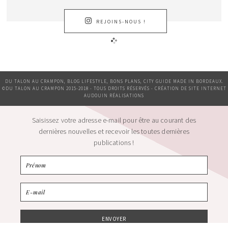
REJOINS-NOUS !
DU TALON AU CRAMPON, BLOG LIFESTYLE, BONS PLANS, CITY GUIDE MADE IN BORDEAUX.
©DU TALON AU CRAMPON 2015-2018 - TOUS DROITS RÉSERVÉS - CRÉATION DE SITE INTERNET
AUDOUIN RÉALISATIONS
Saisissez votre adresse e-mail pour être au courant des
dernières nouvelles et recevoir les toutes dernières
publications !