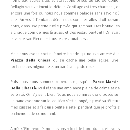
nombreux autres sites et attractions prisés du lac de Côme,
Bellagio vaut vraiment le détour. Ce village est très charmant, et
encore une fois où nous nous sommes baladés sans savoir où
aller. Arrivés à l’embarcadère, nous sommes allés droit devant
nous, dans une petite ruelle pavée qui grimpait. Des boutiques
à chaque coin de rues là aussi, et des restau par-tout ! On avait
envie de s’arrêter chez tous les restaurateurs…
Mais nous avons continué notre balade qui nous a amené à la
Piazza della Chiesa
où se cache une belle église, une
fontaine très mignonne et un bar à la façade rose.
Puis nous nous sommes « perdus » jusqu’au
Parco Martiri
Della Libertà.
Ici il règne une ambiance pleine de calme et de
sérénité. On s’y sent bien. Nous nous sommes donc posés sur
un banc avec vue sur le lac. Max s’est allongé, a posé sa tête sur
mes cuisses et a fait une petite sieste, pendant que je profitais
pleinement de ce moment.
Après s’être reposé, nous avons rejoint le bord du lac et avons