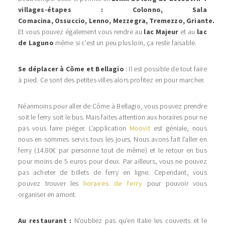
villages-étapes :
Colonno,
Sala
Comacina,
Ossuccio,
Lenno,
Mezzegra,
Tremezzo,
Griante.
Et vous pouvez également vous rendre au
lac Majeur
et au
lac
de Laguno
même si c’est un peu plus loin, ça reste faisable.
Se déplacer à Côme et Bellagio
: Il est possible de tout faire
à pied. Ce sont des petites villes alors profitez en pour marcher.
Néanmoins pour aller de Côme à Bellagio, vous pouvez prendre
soit le ferry soit le bus. Mais faites attention aux horaires pour ne
pas vous faire piéger. L’application
Moovit
est géniale, nous
nous en sommes servis tous les jours. Nous avons fait l’aller en
ferry (14.80€ par personne tout de même) et le retour en bus
pour moins de 5 euros pour deux. Par ailleurs, vous ne pouvez
pas acheter de billets de ferry en ligne. Cependant, vous
pouvez trouver les
horaires de ferry
pour pouvoir vous
organiser en amont.
Au restaurant :
N’oubliez pas qu’en Italie les couverts et le