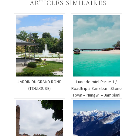
ARTICLES SIMILAIRES
nouvelle
nouvelle
une
fenêtre)
fenêtre)
nouvelle
fenêtre)
JARDIN DU GRAND ROND
Lune de miel Partie 1 /
(TOULOUSE)
Roadtrip à Zanzibar : Stone
Town – Nungwi – Jambiani