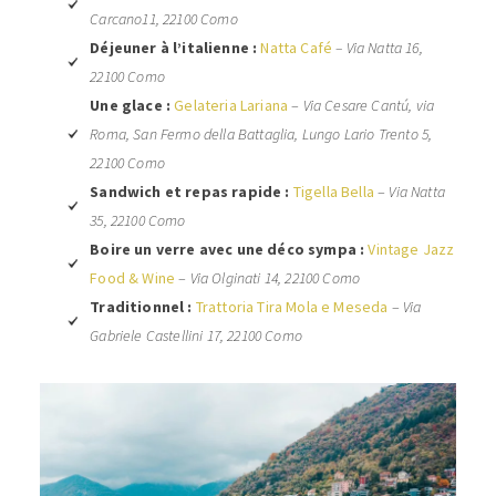
Carcano11, 22100 Como
Déjeuner à l’italienne :
Natta Café
–
Via Natta 16,
22100 Como
Une glace :
Gelateria Lariana
–
Via Cesare Cantú, via
Roma, San Fermo della Battaglia, Lungo Lario Trento 5,
22100 Como
Sandwich et repas rapide :
Tigella Bella
–
Via Natta
35, 22100 Como
Boire un verre avec une déco sympa :
Vintage Jazz
Food & Wine
–
Via Olginati 14, 22100 Como
Traditionnel :
Trattoria Tira Mola e Meseda
–
Via
Gabriele Castellini 17, 22100 Como