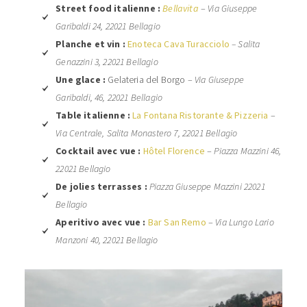
S
treet food italienne
:
Bellavita
–
Via Giuseppe
Garibaldi 24, 22021 Bellagio
Planche et vin :
Enoteca Cava Turacciolo
–
Salita
Genazzini 3, 22021 Bellagio
Une glace :
Gelateria del Borgo
–
Via Giuseppe
Garibaldi, 46, 22021 Bellagio
Table italienne :
La Fontana Ristorante & Pizzeria
–
Via Centrale, Salita Monastero 7, 22021 Bellagio
Cocktail avec vue :
Hôtel Florence
–
Piazza Mazzini 46,
22021 Bellagio
De jolies terrasses :
Piazza Giuseppe Mazzini 22021
Bellagio
Aperitivo avec vue :
Bar San Remo
–
Via Lungo Lario
Manzoni 40, 22021 Bellagio