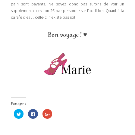
pain sont payants. Ne soyez donc pas surpris de voir un
supplément d’environ 2€ par personne sur l’addition. Quant à la
carafe d’eau, celle-ci n’existe pas ici!
Bon voyage ! ♥
Partager :
Cliquez
Cliquez
Cliquez
pour
pour
pour
partager
partager
partager
sur
sur
sur
Twitter(ouvre
Facebook(ouvre
Google+
dans
dans
(ouvre
une
une
dans