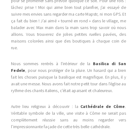
pour se promener sans prévoir quoique ce soit. Pour une fois :
lâchez prise ! Moi qui aime bien tout planifier, j’ai essayé de
suivre mes envies sans regarder ma carte Mapstr, ni mon GPS. Et
ça fait du bien ! J’ai aimé « tourné en rond » dans le village, me
balader avec Max main dans la main sans trop savoir où nous
allions. Vous trouverez de jolies petites ruelles pavées, des
maisons colorées ainsi que des boutiques à chaque coin de
rue.
Nous sommes rentrés à l’intérieur de la
Basilica di San
Fedele
, pour nous protéger de la pluie. Un hasard qui a bien
fait les choses puisque la basilique est magnifique. En plus, il y
avait une messe. Nous avons fait notre petit tour dans l’église au
rythme des chants italiens, c’était apaisant et chaleureux.
Autre lieu religieux à découvrir : la
Cathédrale de Côme
.
Véritable symbole de la ville, une visite à Côme ne serait pas
complètement réussie sans au moins regarder vers
l’impressionnante façade de cette très belle cathédrale.