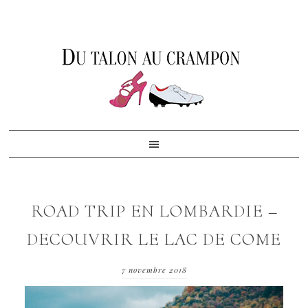
Skip
Skip
Skip
to
to
to
primary
content
footer
navigation
ROAD TRIP EN LOMBARDIE –
DECOUVRIR LE LAC DE COME
7 novembre 2018