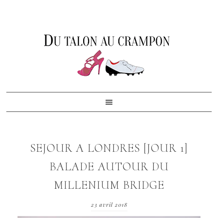
Skip
Skip
Skip
to
to
to
primary
content
footer
navigation
SEJOUR A LONDRES [JOUR 1]
BALADE AUTOUR DU
MILLENIUM BRIDGE
23 avril 2018