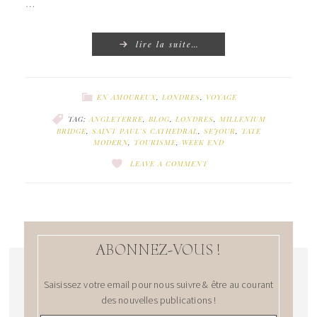
…
lire la suite…
EN AMOUREUX
,
LONDRES
,
VOYAGE
TAG:
ANGLETERRE
,
BLOG
,
LONDRES
,
MILLENIUM
BRIDGE
,
SAINT PAUL'S CATHEDRAL
,
SEJOUR
,
TATE
MODERN
,
TOURISME
,
WEEK END
LEAVE A COMMENT
ABONNEZ-VOUS !
Saisissez votre email pour nous suivre & être au courant
des nouvelles publications !