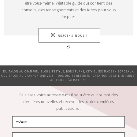
être vous-même. Véritable guide qui contient des
conseils, des renseignements et des idées pour vous
inspirer
REJOINS-NOUS !
DU TALON AU CRAMPON, BLOG LIFESTYLE, BONS PLANS, CITY GUIDE MADE IN BORDEAUX.
©DU TALON AU CRAMPON 2015-2018 - TOUS DROITS RÉSERVÉS - CRÉATION DE SITE INTERNET
AUDOUIN RÉALISATIONS
Saisissez votre adresse e-mail pour être au courant des
dernières nouvelles et recevoir les toutes dernières
publications !