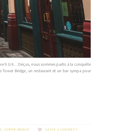
 voie 9 3/4… Déçus, nous sommes partis à la conquête
de Tower Bridge, un restaurant et un bar sympa pour
E
,
TOWER BRIDGE
LEAVE A COMMENT