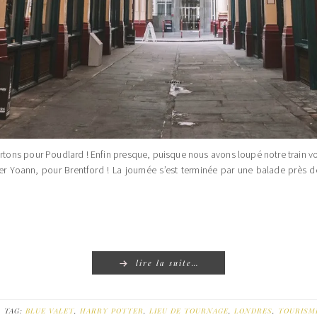
artons pour Poudlard ! Enfin presque, puisque nous avons loupé notre train
er Yoann, pour Brentford ! La journée s’est terminée par une balade près 
lire la suite…
TAG:
BLUE VALET
,
HARRY POTTER
,
LIEU DE TOURNAGE
,
LONDRES
,
TOURISM