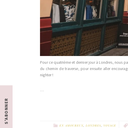
Pour ce quatrième et dernier jour à Londres, nous p
du chemin de traverse, pour ensuite aller encourag
nighter !
…
S'ABONNER
EN AMOUREUX
,
LONDRES
,
VOYAGE