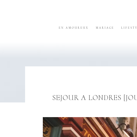
Skip
Skip
Skip
to
to
to
primary
content
footer
navigation
EN AMOUREUX
MARIAGE
LIFEST
SEJOUR A LONDRES [JO