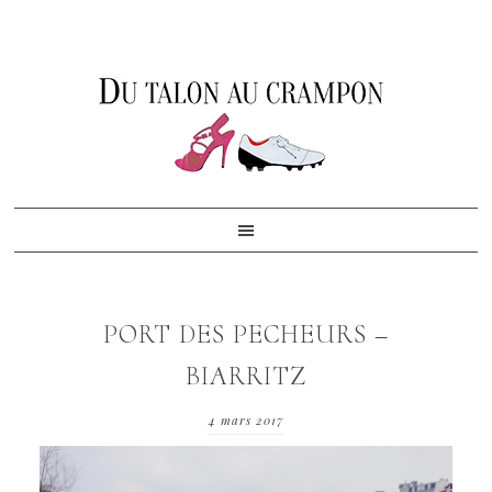
Skip
Skip
Skip
to
to
to
primary
content
footer
navigation
PORT DES PECHEURS –
BIARRITZ
4 mars 2017