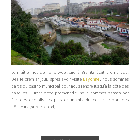
Le maître mot de notre week-end à Biarritz était promenade.
Dès le premier jour, après avoir visité
Bayonne
, nous sommes
partis du casino municipal pour nous rendre jusqu’à la côte des
basques. Durant cette promenade, nous sommes passés par
l’un des endroits les plus charmants du coin : le port des
pêcheurs (ou vieux port).
…