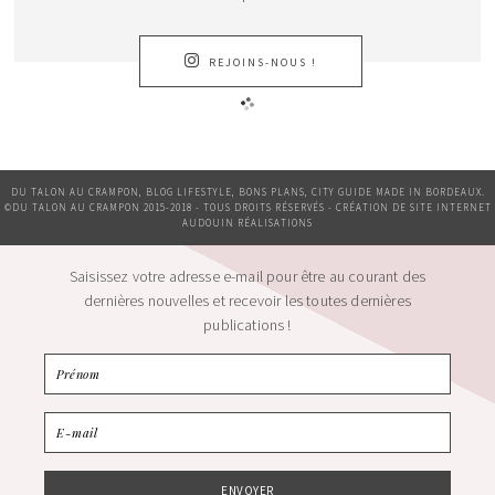
REJOINS-NOUS !
DU TALON AU CRAMPON, BLOG LIFESTYLE, BONS PLANS, CITY GUIDE MADE IN BORDEAUX.
©DU TALON AU CRAMPON 2015-2018 - TOUS DROITS RÉSERVÉS - CRÉATION DE SITE INTERNET
AUDOUIN RÉALISATIONS
Saisissez votre adresse e-mail pour être au courant des
dernières nouvelles et recevoir les toutes dernières
publications !