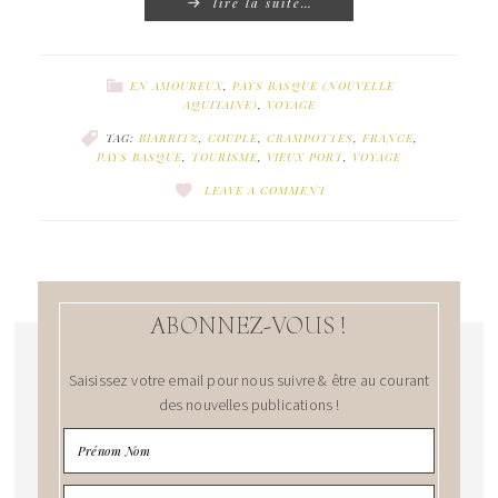
lire la suite…
EN AMOUREUX
,
PAYS BASQUE (NOUVELLE
AQUITAINE)
,
VOYAGE
TAG:
BIARRITZ
,
COUPLE
,
CRAMPOTTES
,
FRANCE
,
PAYS BASQUE
,
TOURISME
,
VIEUX PORT
,
VOYAGE
LEAVE A COMMENT
ABONNEZ-VOUS !
Saisissez votre email pour nous suivre & être au courant
des nouvelles publications !