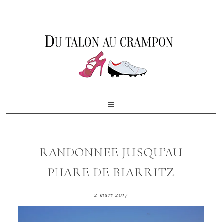
Skip
Skip
Skip
to
to
to
primary
content
footer
navigation
RANDONNEE JUSQU’AU
PHARE DE BIARRITZ
2 mars 2017