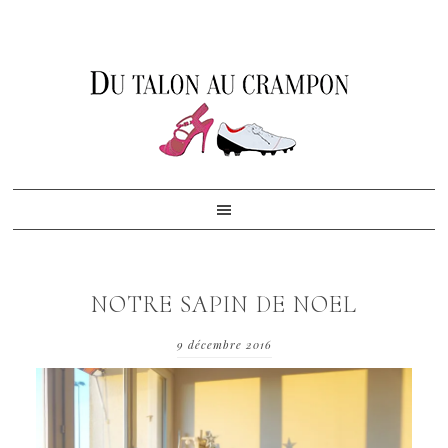
Skip
Skip
Skip
to
to
to
primary
content
footer
navigation
NOTRE SAPIN DE NOEL
9 décembre 2016