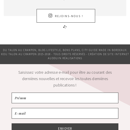
REJOINS-NOUS !
DU TALON AU CRAMPON, BLOG LIFESTYLE, BONS PLANS, CITY GUIDE MADE IN BORDEAUX.
©DU TALON AU CRAMPON 2015-2018 - TOUS DROITS RÉSERVÉS - CRÉATION DE SITE INTERNET
AUDOUIN RÉALISATIONS
Saisissez votre adresse e-mail pour être au courant des
dernières nouvelles et recevoir les toutes dernières
publications !