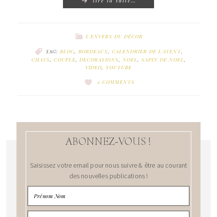
lire la suite…
L'ENVERS DU DÉCOR
TAG:
BLOG
,
BORDEAUX
,
CALENDRIER DE L'AVENT
,
CHATS
,
COUPLE
,
DECORATIONS
,
NOEL
,
SAPIN DE NOEL
,
VIDEO
,
YOUTUBE
2 COMMENTS
ABONNEZ-VOUS !
Saisissez votre email pour nous suivre & être au courant
des nouvelles publications !