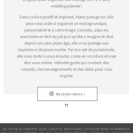
wedding planner !
Dans ce livre positif et inspirant, Marie partage les clés
pour vous aider à organiser un mariage unique,
personnalisé et à votre image. Conseils, astuces,
anecdotes et récit du joli jour qu’elle a imaginé et rêvé
depuis son plus jeune âge, elle vous partage son
expérience de jeune mariée. Par son œil de passionnée,
elle vous invite à vous écouter, croire en vos rêves et oser
être vous-même. Véritable guide qui contient des
conseils, des renseignements et des idées pour vous
inspirer
REJOINS-NOUS !
DU TALON AU CRAMPON, BLOG LIFESTYLE, BONS PLANS, CITY GUIDE MADE IN BORDEAUX.