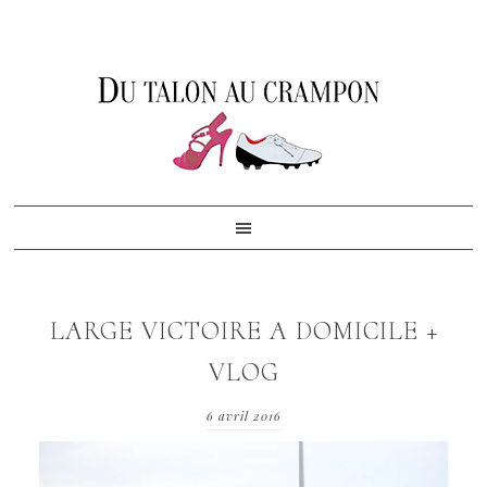
Skip
Skip
Skip
to
to
to
primary
content
footer
navigation
LARGE VICTOIRE A DOMICILE +
VLOG
6 avril 2016