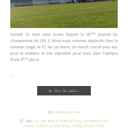
ème
Samedi 19 mars nous avons disputé la 18
journée du
championnat de CFA 2. Nous nous sommes déplacés chez la
lanterne rouge, le FC Aix Les Bains. Un match crucial pour eux
pour le maintien et très important pour nous dans l’optique
ème
d’une 3
place.
…
lire la suite…
LIFESTYLE
,
MAX
TAG:
AIX LES BAINS
,
BORGO
,
CFA2
,
CHAMPIONNAT
,
CORSE
,
CORSICA
,
FOOTBALL
,
GAME
,
PLANE
,
PLAY