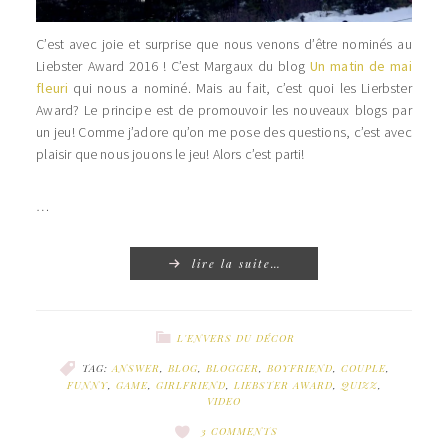
C’est avec joie et surprise que nous venons d’être nominés au
Liebster Award 2016 ! C’est Margaux du blog
Un matin de mai
fleuri
qui nous a nominé. Mais au fait, c’est quoi les Lierbster
Award? Le principe est de promouvoir les nouveaux blogs par
un jeu! Comme j’adore qu’on me pose des questions, c’est avec
plaisir que nous jouons le jeu! Alors c’est parti!
…
lire la suite…
L'ENVERS DU DÉCOR
TAG:
ANSWER
,
BLOG
,
BLOGGER
,
BOYFRIEND
,
COUPLE
,
FUNNY
,
GAME
,
GIRLFRIEND
,
LIEBSTER AWARD
,
QUIZZ
,
VIDEO
3 COMMENTS