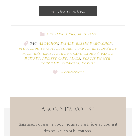
lire la suite…
AUX ALENTOURS
,
BORDEAUX
TAG:
ARCACHON
,
BALADE
,
BASSIN D'ARCACHON
,
BLOG
,
BLOG VOYAGE
,
BLOGUEUR
,
CAP FERRET
,
DUNE DU
PYLA
,
ETE
,
LEGE
,
PAGE DU GRAND CROHOT
,
PARC A
HUITRES
,
PINASSE CAFE
,
PLAGE
,
SORTIE EN MER
,
TOURISME
,
VACANCES
,
VOYAGE
2 COMMENTS
ABONNEZ-VOUS !
Saisissez votre email pour nous suivre & être au courant
des nouvelles publications !