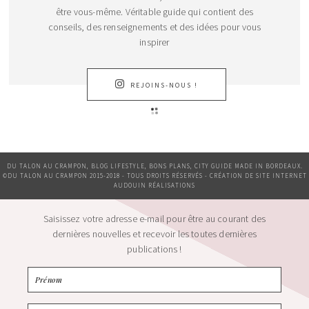
être vous-même. Véritable guide qui contient des
conseils, des renseignements et des idées pour vous
inspirer
REJOINS-NOUS !
DU TALON AU CRAMPON, BLOG LIFESTYLE, BONS PLANS, CITY GUIDE MADE IN BORDEAUX.
©DU TALON AU CRAMPON 2015-2018 - TOUS DROITS RÉSERVÉS - CRÉATION DE SITE INTERNET
AUDOUIN RÉALISATIONS
Saisissez votre adresse e-mail pour être au courant des
dernières nouvelles et recevoir les toutes dernières
publications !