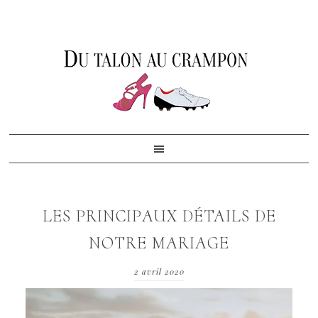
Skip
Skip
Skip
to
to
to
primary
content
footer
navigation
LES PRINCIPAUX DÉTAILS DE
NOTRE MARIAGE
2 avril 2020