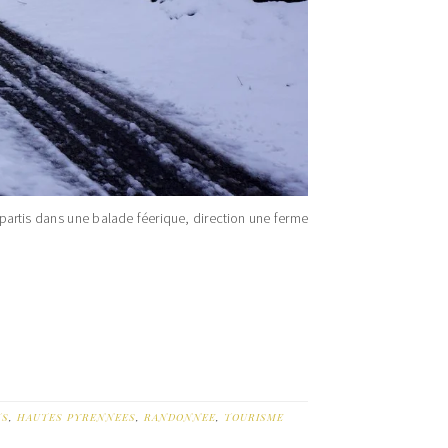
 partis dans une balade féerique, direction une ferme
TS
,
HAUTES PYRENNEES
,
RANDONNEE
,
TOURISME