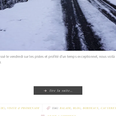
sé le vendredi sur les pistes et profité d’un temps exceptionnel, nous voilà
.
lire la suite…
IE)
,
VISITE & PROMENADE
TAG:
BALADE
,
BLOG
,
BORDEAUX
,
CAUTERE