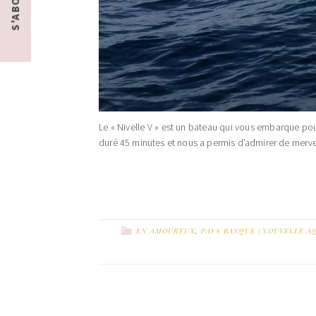
Le « Nivelle V » est un bateau qui vous embarque po
duré 45 minutes et nous a permis d’admirer de merv
EN AMOUREUX
,
PAYS BASQUE (NOUVELLE AQ