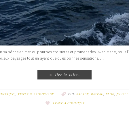
ur sa pêche en mer ou pour ses croisières et promenades. Avec Marie, nous l
eilleux paysages tout en ayant quelques bonnes sensations. …
lire la suite…
UITAINE)
,
VISITE & PROMENADE
TAG:
BALADE
,
BATEAU
,
BLOG
,
NIVELL
LEAVE A COMMENT