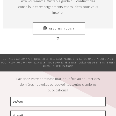
être vous-même. Véritable guide qui contient des
conseils, des renseignements et des idées pour vous
inspirer
REJOINS-NOUS !
DU TALON AU CRAMPON, BLOG LIFESTYLE, BONS PLANS, CITY GUIDE MADE IN BORDEAUX.
©DU TALON AU CRAMPON 2015-2018 - TOUS DROITS RÉSERVÉS - CRÉATION DE SITE INTERNET
AUDOUIN RÉALISATIONS
Saisissez votre adresse e-mail pour être au courant des
dernières nouvelles et recevoir les toutes dernières
publications !