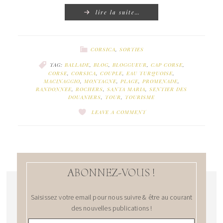
lire la suite…
CORSICA
,
SORTIES
TAG:
BALLADE
,
BLOG
,
BLOGGUEUR
,
CAP CORSE
,
CORSE
,
CORSICA
,
COUPLE
,
EAU TURQUOISE
,
MACINAGGIO
,
MONTAGNE
,
PLAGE
,
PROMENADE
,
RANDONNEE
,
ROCHERS
,
SANTA MARIA
,
SENTIER DES
DOUANIERS
,
TOUR
,
TOURISME
LEAVE A COMMENT
ABONNEZ-VOUS !
Saisissez votre email pour nous suivre & être au courant
des nouvelles publications !