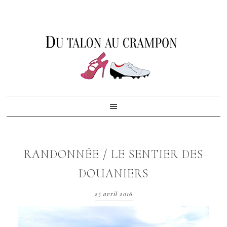
Skip
Skip
Skip
to
to
to
primary
content
footer
navigation
RANDONNÉE / LE SENTIER DES
DOUANIERS
25 avril 2016