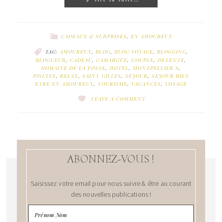
CADEAUX & SURPRISES
,
EN AMOUREUX
TAG:
AMOUREUX
,
BLOG
,
BLOG VOYAGE
,
BLOGGING
,
BLOGUEUR
,
CADEAU
,
CAMARGUE
,
COUPLE
,
DETENTE
,
DOMAINE DE LA FOSSE
,
HOTEL
,
MONTPELLIER S
,
PISCINE
,
RELAX
,
SAINT GILLES
,
SEJOUR
,
SEJOUR BIEN
ETRE EN AMOUREUX
,
TOURISME
,
VACANCES
,
VOYAGE
LEAVE A COMMENT
ABONNEZ-VOUS !
Saisissez votre email pour nous suivre & être au courant
des nouvelles publications !