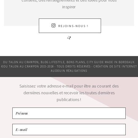
conseils, des renseignements et des idées pour vous
inspirer
REJOINS-NOUS !
DU TALON AU CRAMPON, BLOG LIFESTYLE, BONS PLANS, CITY GUIDE MADE IN BORDEAUX.
©DU TALON AU CRAMPON 2015-2018 - TOUS DROITS RÉSERVÉS - CRÉATION DE SITE INTERNET
AUDOUIN RÉALISATIONS
Saisissez votre adresse e-mail pour être au courant des
dernières nouvelles et recevoir les toutes dernières
publications !