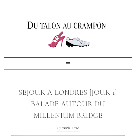
Skip
Skip
Skip
to
to
to
primary
content
footer
navigation
SEJOUR A LONDRES [JOUR 1]
BALADE AUTOUR DU
MILLENIUM BRIDGE
23 avril 2018