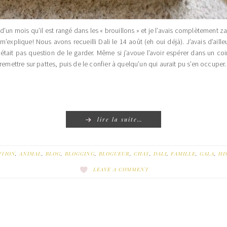
lus d’un mois qu’il est rangé dans les « brouillons » et je l’avais complètement
m’explique! Nous avons recueilli Dali le 14 août (eh oui déjà). J’avais d’aill
’était pas question de le garder. Même si j’avoue l’avoir espérer dans un co
 remettre sur pattes, puis de le confier à quelqu’un qui aurait pu s’en occup
lire la suite…
PTION
,
ANIMAL
,
BLOG
,
BLOGGING
,
BLOGUEUR
,
CHAT
,
DALI
,
FAMILLE
,
GALA
,
HI
LEAVE A COMMENT