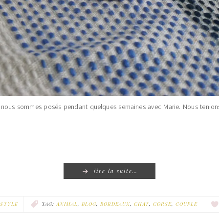
us nous sommes posés pendant quelques semaines avec Marie. Nous tenion
lire la suite…
ESTYLE
TAG:
ANIMAL
,
BLOG
,
BORDEAUX
,
CHAT
,
CORSE
,
COUPLE