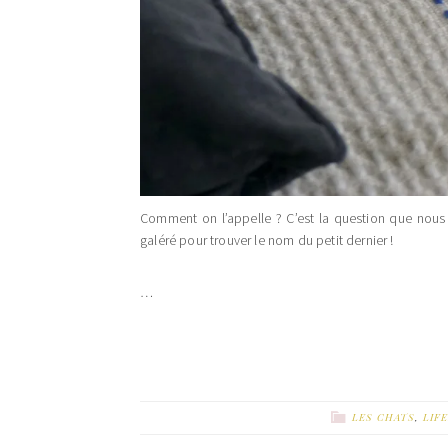
Comment on l’appelle ? C’est la question que no
galéré pour trouver le nom du petit dernier !
…
LES CHATS
,
LIF