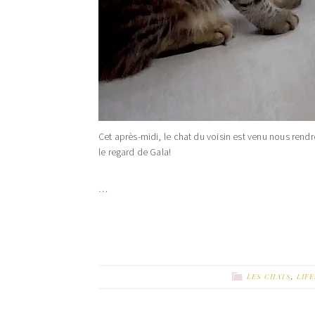
Cet après-midi, le chat du voisin est venu nous rendre v
le regard de Gala!
…
LES CHATS
,
LIF