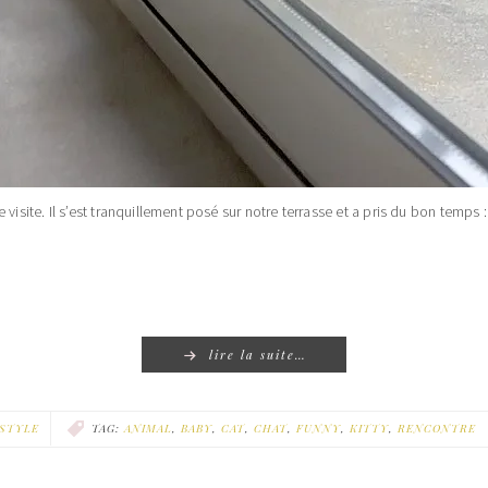
isite. Il s’est tranquillement posé sur notre terrasse et a pris du bon temps : i
lire la suite…
ESTYLE
TAG:
ANIMAL
,
BABY
,
CAT
,
CHAT
,
FUNNY
,
KITTY
,
RENCONTRE