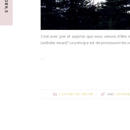
C’est avec joie et surprise que nous venons d’être
Lierbster Award? Le principe est de promouvoir les n
…
L'ENVERS DU DÉCOR
TAG:
ANSWER