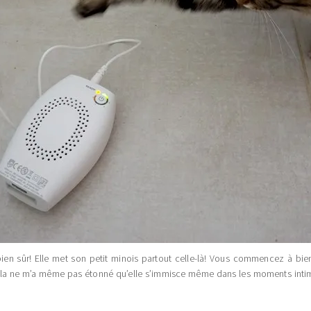
a bien sûr! Elle met son petit minois partout celle-là! Vous commencez à bie
Et cela ne m’a même pas étonné qu’elle s’immisce même dans les moments int