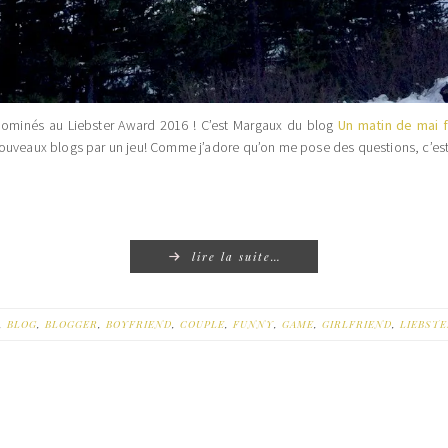
 nominés au Liebster Award 2016 ! C’est Margaux du blog
Un matin de mai f
ouveaux blogs par un jeu! Comme j’adore qu’on me pose des questions, c’est av
lire la suite…
,
BLOG
,
BLOGGER
,
BOYFRIEND
,
COUPLE
,
FUNNY
,
GAME
,
GIRLFRIEND
,
LIEBST