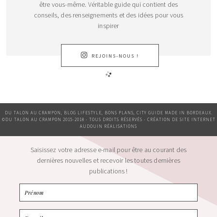
être vous-même. Véritable guide qui contient des
conseils, des renseignements et des idées pour vous
inspirer
REJOINS-NOUS !
DU TALON AU CRAMPON, BLOG LIFESTYLE, BONS PLANS, CITY GUIDE MADE IN BORDEAUX.
©DU TALON AU CRAMPON 2015-2018 - TOUS DROITS RÉSERVÉS - CRÉATION DE SITE INTERNET
AUDOUIN RÉALISATIONS
Saisissez votre adresse e-mail pour être au courant des
dernières nouvelles et recevoir les toutes dernières
publications !