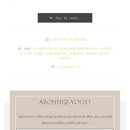
…
lire la suite…
L'ENVERS DU DÉCOR
TAG:
ANSWER
,
BLOG
,
BLOGGER
,
BOYFRIEND
,
COUPLE
,
FUNNY
,
GAME
,
GIRLFRIEND
,
LIEBSTER AWARD
,
QUIZZ
,
VIDEO
3 COMMENTS
ABONNEZ-VOUS !
Saisissez votre email pour nous suivre & être au courant
des nouvelles publications !