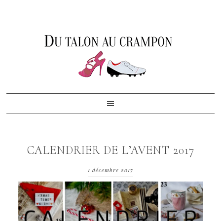
Skip
Skip
Skip
to
to
to
primary
content
footer
navigation
CALENDRIER DE L’AVENT 2017
1 décembre 2017