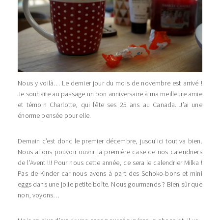
Nous y voilà… Le dernier jour du mois de novembre est arrivé !
Je souhaite au passage un bon anniversaire à ma meilleure amie
et témoin Charlotte, qui fête ses 25 ans au Canada. J’ai une
énorme pensée pour elle.
Demain c’est donc le premier décembre, jusqu’ici tout va bien.
Nous allons pouvoir ouvrir la première case de nos calendriers
de l’Avent !!! Pour nous cette année, ce sera le calendrier Milka !
Pas de Kinder car nous avons à part des Schoko-bons et mini
eggs dans une jolie petite boîte. Nous gourmands ? Bien sûr que
non, voyons…