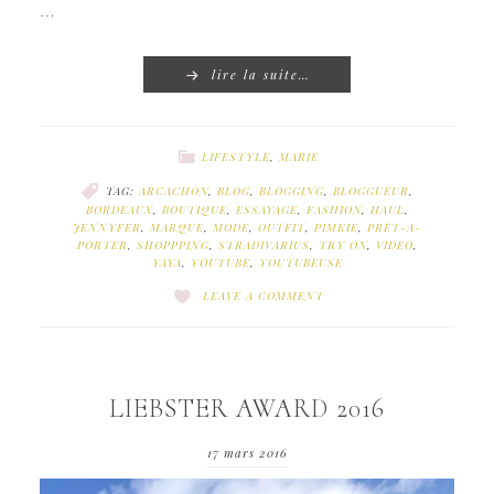
…
lire la suite…
LIFESTYLE
,
MARIE
TAG:
ARCACHON
,
BLOG
,
BLOGGING
,
BLOGGUEUR
,
BORDEAUX
,
BOUTIQUE
,
ESSAYAGE
,
FASHION
,
HAUL
,
JENNYFER
,
MARQUE
,
MODE
,
OUTFIT
,
PIMKIE
,
PRÊT-A-
PORTER
,
SHOPPPING
,
STRADIVARIUS
,
TRY ON
,
VIDEO
,
YAYA
,
YOUTUBE
,
YOUTUBEUSE
LEAVE A COMMENT
LIEBSTER AWARD 2016
17 mars 2016