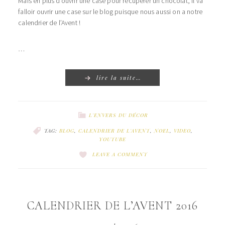
Mais en plus d’ouvrir une case pour récupérer un chocolat, il va
falloir ouvrir une case sur le blog puisque nous aussi on a notre
calendrier de l’Avent !
…
lire la suite…
L'ENVERS DU DÉCOR
TAG:
BLOG
,
CALENDRIER DE L'AVENT
,
NOEL
,
VIDEO
,
YOUTUBE
LEAVE A COMMENT
CALENDRIER DE L’AVENT 2016