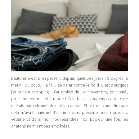
L’automne est bien présent depuis quelques jours : 5 degrés le
matin ! Du coup, il a fallu se parer contre le froid. C’est pourquoi
j’ai fait du shopping ! J’ai profité du 1er novembre, jour férié,
pour tourner un HAUL mode ! Cela faisait longtemps que je ne
m’étais pas retrouvé devant la caméra. Et je dois vous dire que
cela m’avait manqué! J’ai aimé vous présenter mes nouveaux
vêtements dans mon nouveau chez moi. Et pour une fois les
chatons ne m’ont pas embêtés !