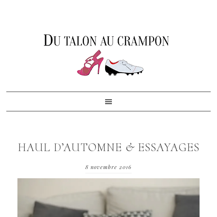
Skip
Skip
Skip
to
to
to
primary
content
footer
navigation
HAUL D’AUTOMNE & ESSAYAGES
8 novembre 2016