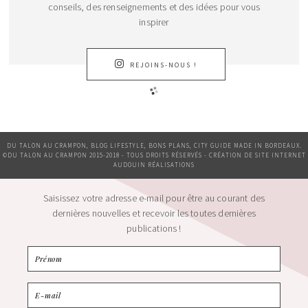
conseils, des renseignements et des idées pour vous
inspirer
REJOINS-NOUS !
DU TALON AU CRAMPON, BLOG LIFESTYLE, BONS PLANS, CITY GUIDE MADE IN BORDEAUX.
©DU TALON AU CRAMPON 2015-2018 - TOUS DROITS RÉSERVÉS - CRÉATION DE SITE INTERNET
AUDOUIN RÉALISATIONS
Saisissez votre adresse e-mail pour être au courant des
dernières nouvelles et recevoir les toutes dernières
publications !