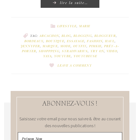
lire la suite…
LIFESTYLE
,
MARIE
TAG:
ARCACHON
,
BLOG
,
BLOGGING
,
BLOGGUEUR
,
BORDEAUX
,
BOUTIQUE
,
ESSAYAGE
,
FASHION
,
HAUL
,
JENNYFER
,
MARQUE
,
MODE
,
OUTFIT
,
PIMKIE
,
PRÊT-A-
PORTER
,
SHOPPPING
,
STRADIVARIUS
,
TRY ON
,
VIDEO
,
YAYA
,
YOUTUBE
,
YOUTUBEUSE
LEAVE A COMMENT
ABONNEZ-VOUS !
Saisissez votre email pour nous suivre & être au courant
des nouvelles publications !