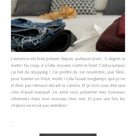
L’automne est bien présent depuis quelques jours : 5 degrés le
matin ! Du coup, il a fallu se parer contre le froid. C’est pourquoi
j’ai fait du shopping ! J’ai profité du 1er novembre, jour férié,
pour tourner un HAUL mode ! Cela faisait longtemps que je ne
m’étais pas retrouvé devant la caméra. Et je dois vous dire que
cela m’avait manqué! J’ai aimé vous présenter mes nouveaux
vêtements dans mon nouveau chez moi. Et pour une fois les
chatons ne m’ont pas embêtés !
…