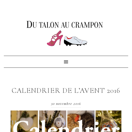
Skip
Skip
Skip
to
to
to
primary
content
footer
navigation
CALENDRIER DE L’AVENT 2016
30 novembre 2016