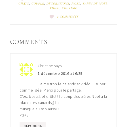
CHATS
,
COUPLE
,
DECORATIONS
,
NOEL
,
SAPIN DE NOEL
,
VIDEO
,
YOUTUBE
2 COMMENTS
COMMENTS
Christine
says
1 décembre 2016 at 6:29
J’aime trop le calendrier vidéo… super
comme idée. Merci pour le partage.
C’est beau!!! et drôle!!! le coup des pères Noel à la
place des canards;) lol
musique au top aussi!!!
<3<3
RÉPONDRE