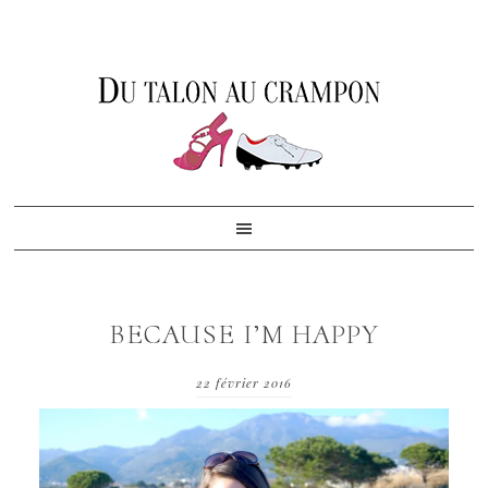
Skip
Skip
Skip
to
to
to
primary
content
footer
navigation
BECAUSE I’M HAPPY
22 février 2016