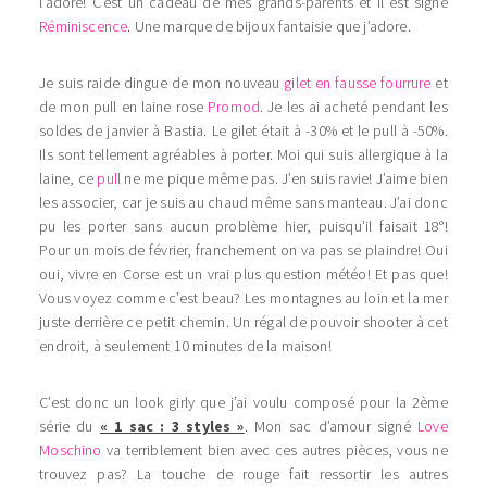
l’adore! C’est un cadeau de mes grands-parents et il est signé
Réminiscence
. Une marque de bijoux fantaisie que j’adore.
Je suis raide dingue de mon nouveau
gilet en fausse fourrure
et
de mon pull en laine rose
Promod
. Je les ai acheté pendant les
soldes de janvier à Bastia. Le gilet était à -30% et le pull à -50%.
Ils sont tellement agréables à porter. Moi qui suis allergique à la
laine, ce
pull
ne me pique même pas. J’en suis ravie! J’aime bien
les associer, car je suis au chaud même sans manteau. J’ai donc
pu les porter sans aucun problème hier, puisqu’il faisait 18°!
Pour un mois de février, franchement on va pas se plaindre! Oui
oui, vivre en Corse est un vrai plus question météo! Et pas que!
Vous voyez comme c’est beau? Les montagnes au loin et la mer
juste derrière ce petit chemin. Un régal de pouvoir shooter à cet
endroit, à seulement 10 minutes de la maison!
C’est donc un look girly que j’ai voulu composé pour la 2ème
série du
« 1 sac : 3 styles »
. Mon sac d’amour signé
Love
Moschino
va terriblement bien avec ces autres pièces, vous ne
trouvez pas? La touche de rouge fait ressortir les autres