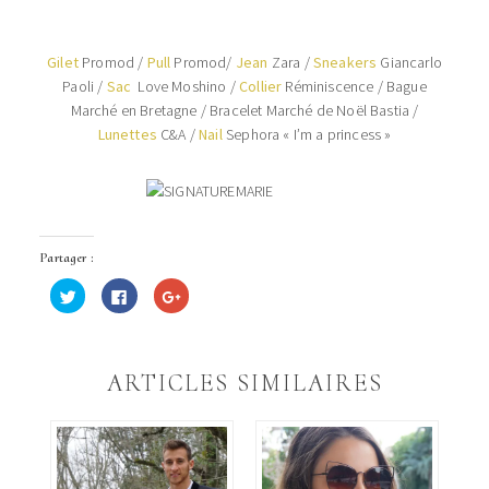
Gilet
Promod /
Pull
Promod/
Jean
Zara /
Sneakers
Giancarlo
Paoli /
Sac
Love Moshino /
Collier
Réminiscence / Bague
Marché en Bretagne / Bracelet Marché de Noël Bastia /
Lunettes
C&A /
Nail
Sephora « I’m a princess »
Partager :
Cliquez
Cliquez
Cliquez
pour
pour
pour
partager
partager
partager
sur
sur
sur
Twitter(ouvre
Facebook(ouvre
Google+
dans
dans
(ouvre
une
une
dans
ARTICLES SIMILAIRES
nouvelle
nouvelle
une
fenêtre)
fenêtre)
nouvelle
fenêtre)