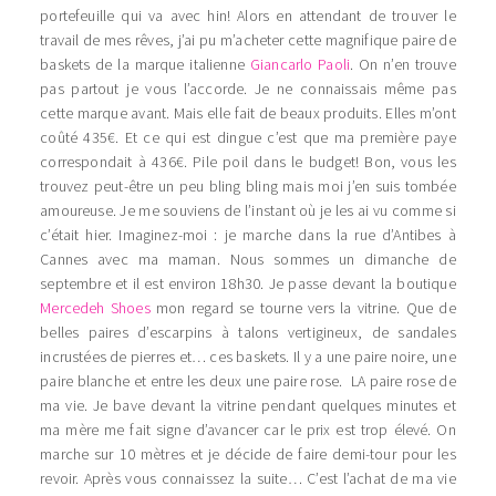
portefeuille qui va avec hin! Alors en attendant de trouver le
travail de mes rêves, j’ai pu m’acheter cette magnifique paire de
baskets de la marque italienne
Giancarlo Paoli
. On n’en trouve
pas partout je vous l’accorde. Je ne connaissais même pas
cette marque avant. Mais elle fait de beaux produits. Elles m’ont
coûté 435€. Et ce qui est dingue c’est que ma première paye
correspondait à 436€. Pile poil dans le budget! Bon, vous les
trouvez peut-être un peu bling bling mais moi j’en suis tombée
amoureuse. Je me souviens de l’instant où je les ai vu comme si
c’était hier. Imaginez-moi : je marche dans la rue d’Antibes à
Cannes avec ma maman. Nous sommes un dimanche de
septembre et il est environ 18h30. Je passe devant la boutique
Mercedeh Shoes
mon regard se tourne vers la vitrine. Que de
belles paires d’escarpins à talons vertigineux, de sandales
incrustées de pierres et… ces baskets. Il y a une paire noire, une
paire blanche et entre les deux une paire rose. LA paire rose de
ma vie. Je bave devant la vitrine pendant quelques minutes et
ma mère me fait signe d’avancer car le prix est trop élevé. On
marche sur 10 mètres et je décide de faire demi-tour pour les
revoir. Après vous connaissez la suite… C’est l’achat de ma vie