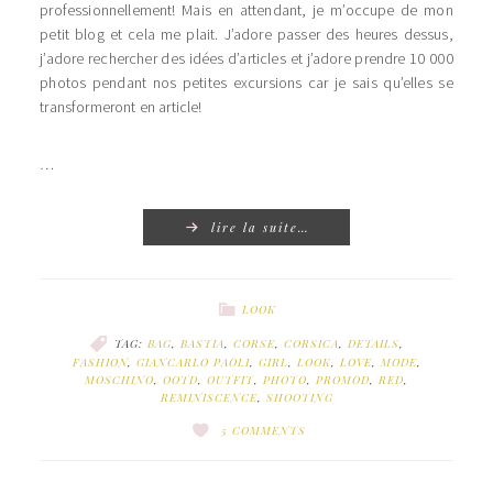
professionnellement! Mais en attendant, je m’occupe de mon
petit blog et cela me plait. J’adore passer des heures dessus,
j’adore rechercher des idées d’articles et j’adore prendre 10 000
photos pendant nos petites excursions car je sais qu’elles se
transformeront en article!
…
lire la suite…
LOOK
TAG:
BAG
,
BASTIA
,
CORSE
,
CORSICA
,
DETAILS
,
FASHION
,
GIANCARLO PAOLI
,
GIRL
,
LOOK
,
LOVE
,
MODE
,
MOSCHINO
,
OOTD
,
OUTFIT
,
PHOTO
,
PROMOD
,
RED
,
REMINISCENCE
,
SHOOTING
5 COMMENTS