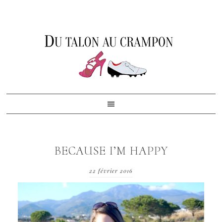
Skip
Skip
Skip
to
to
to
primary
content
footer
navigation
BECAUSE I’M HAPPY
22 février 2016