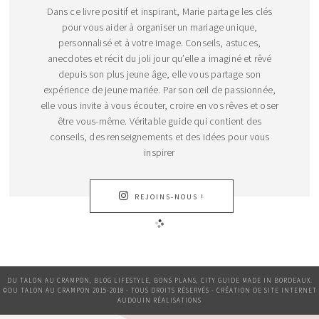
Dans ce livre positif et inspirant, Marie partage les clés
pour vous aider à organiser un mariage unique,
personnalisé et à votre image. Conseils, astuces,
anecdotes et récit du joli jour qu’elle a imaginé et rêvé
depuis son plus jeune âge, elle vous partage son
expérience de jeune mariée. Par son œil de passionnée,
elle vous invite à vous écouter, croire en vos rêves et oser
être vous-même. Véritable guide qui contient des
conseils, des renseignements et des idées pour vous
inspirer
REJOINS-NOUS !
DU TALON AU CRAMPON, BLOG LIFESTYLE, BONS PLANS, CITY GUIDE MADE IN BORDEAUX.
©DU TALON AU CRAMPON 2015-2018 - TOUS DROITS RÉSERVÉS - CRÉATION DE SITE INTERNET
AUDOUIN RÉALISATIONS