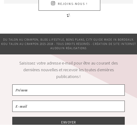
REJOINS-NOUS !
DU TALON AU CRAMPON, BLOG LIFESTYLE, BONS PLANS, CITY GUIDE MADE IN BORDEAUX.
©DU TALON AU CRAMPON 2015-2018 - TOUS DROITS RÉSERVÉS - CRÉATION DE SITE INTERNET
AUDOUIN RÉALISATIONS
Saisissez votre adresse e-mail pour être au courant des
dernières nouvelles et recevoir les toutes dernières
publications !