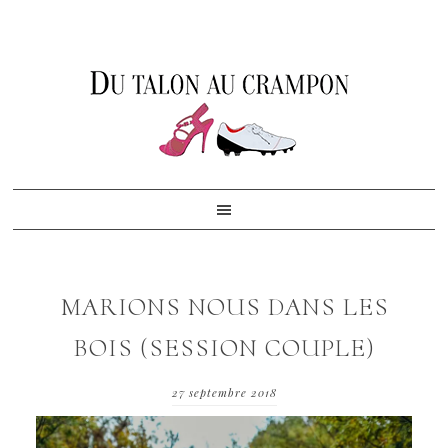
Skip
Skip
Skip
to
to
to
primary
content
footer
navigation
MARIONS NOUS DANS LES
BOIS (SESSION COUPLE)
27 septembre 2018