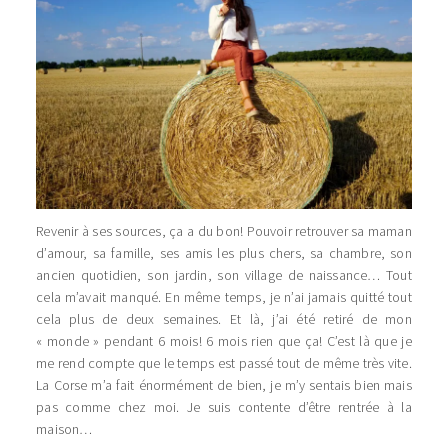
Revenir à ses sources, ça a du bon! Pouvoir retrouver sa maman
d’amour, sa famille, ses amis les plus chers, sa chambre, son
ancien quotidien, son jardin, son village de naissance… Tout
cela m’avait manqué. En même temps, je n’ai jamais quitté tout
cela plus de deux semaines. Et là, j’ai été retiré de mon
« monde » pendant 6 mois! 6 mois rien que ça! C’est là que je
me rend compte que le temps est passé tout de même très vite.
La Corse m’a fait énormément de bien, je m’y sentais bien mais
pas comme chez moi. Je suis contente d’être rentrée à la
maison…