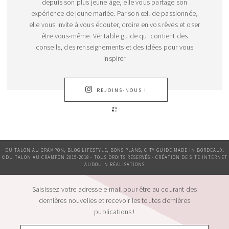
depuis son plus jeune âge, elle vous partage son
expérience de jeune mariée. Par son œil de passionnée,
elle vous invite à vous écouter, croire en vos rêves et oser
être vous-même. Véritable guide qui contient des
conseils, des renseignements et des idées pour vous
inspirer
REJOINS-NOUS !
DU TALON AU CRAMPON, BLOG LIFESTYLE, BONS PLANS, CITY GUIDE MADE IN BORDEAUX.
©DU TALON AU CRAMPON 2015-2018 - TOUS DROITS RÉSERVÉS - CRÉATION DE SITE INTERNET
AUDOUIN RÉALISATIONS
Saisissez votre adresse e-mail pour être au courant des
dernières nouvelles et recevoir les toutes dernières
publications !