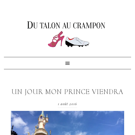
Skip
Skip
Skip
to
to
to
primary
content
footer
navigation
UN JOUR MON PRINCE VIENDRA
1 août 2016