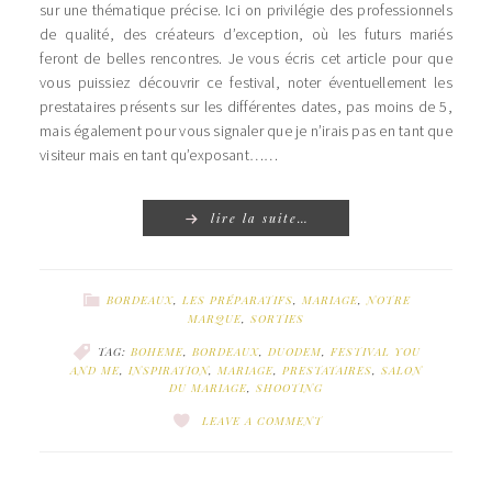
sur une thématique précise. Ici on privilégie des professionnels
de qualité, des créateurs d’exception, où les futurs mariés
feront de belles rencontres. Je vous écris cet article pour que
vous puissiez découvrir ce festival, noter éventuellement les
prestataires présents sur les différentes dates, pas moins de 5,
mais également pour vous signaler que je n’irais pas en tant que
visiteur mais en tant qu’exposant……
lire la suite…
BORDEAUX
,
LES PRÉPARATIFS
,
MARIAGE
,
NOTRE
MARQUE
,
SORTIES
TAG:
BOHEME
,
BORDEAUX
,
DUODEM
,
FESTIVAL YOU
AND ME
,
INSPIRATION
,
MARIAGE
,
PRESTATAIRES
,
SALON
DU MARIAGE
,
SHOOTING
LEAVE A COMMENT