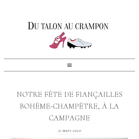
Skip
Skip
Skip
to
to
to
primary
content
footer
navigation
NOTRE FÊTE DE FIANÇAILLES
BOHÈME-CHAMPÊTRE, À LA
CAMPAGNE
31 mars 2020