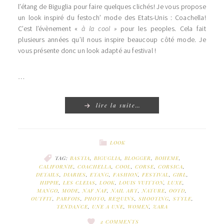
l’étang de Biguglia pour faire quelques clichés! Je vous propose
un look inspiré du festoch’ mode des Etats-Unis : Coachella!
C’est l’évènement «
à la cool »
pour les peoples. Cela fait
plusieurs années qu’il nous inspire beaucoup côté mode. Je
vous présente donc un look adapté au festival !
…
lire la suite…
LOOK
TAG:
BASTIA
,
BIGUGLIA
,
BLOGGER
,
BOHEME
,
CALIFORNIE
,
COACHELLA
,
COOL
,
CORSE
,
CORSICA
,
DETAILS
,
DIARIES
,
ETANG
,
FASHION
,
FESTIVAL
,
GIRL
,
HIPPIE
,
LES CLEIAS
,
LOOK
,
LOUIS VUITTON
,
LUXE
,
MANGO
,
MODE
,
NAF NAF
,
NAIL ART
,
NATURE
,
OOTD
,
OUTFIT
,
PARFOIS
,
PHOTO
,
REQUINS
,
SHOOTING
,
STYLE
,
TENDANCE
,
UNE A UNE
,
WOMEN
,
ZARA
2 COMMENTS