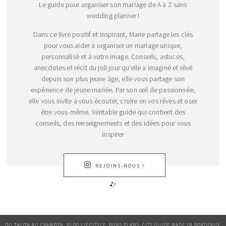
Le guide pour organiser son mariage de A à Z sans
wedding planner !
Dans ce livre positif et inspirant, Marie partage les clés
pour vous aider à organiser un mariage unique,
personnalisé et à votre image. Conseils, astuces,
anecdotes et récit du joli jour qu’elle a imaginé et rêvé
depuis son plus jeune âge, elle vous partage son
expérience de jeune mariée. Par son œil de passionnée,
elle vous invite à vous écouter, croire en vos rêves et oser
être vous-même. Véritable guide qui contient des
conseils, des renseignements et des idées pour vous
inspirer
REJOINS-NOUS !
DU TALON AU CRAMPON, BLOG LIFESTYLE, BONS PLANS, CITY GUIDE MADE IN BORDEAUX.