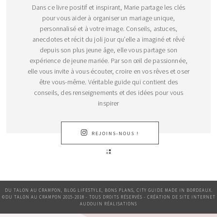
Dans ce livre positif et inspirant, Marie partage les clés
pour vous aider à organiser un mariage unique,
personnalisé et à votre image. Conseils, astuces,
anecdotes et récit du joli jour qu’elle a imaginé et rêvé
depuis son plus jeune âge, elle vous partage son
expérience de jeune mariée. Par son œil de passionnée,
elle vous invite à vous écouter, croire en vos rêves et oser
être vous-même. Véritable guide qui contient des
conseils, des renseignements et des idées pour vous
inspirer
REJOINS-NOUS !
DU TALON AU CRAMPON, BLOG LIFESTYLE, BONS PLANS, CITY GUIDE MADE IN BORDEAUX.
©DU TALON AU CRAMPON 2015-2018 - TOUS DROITS RÉSERVÉS - CRÉATION DE SITE INTERNET
AUDOUIN RÉALISATIONS