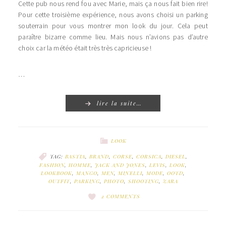
Cette pub nous rend fou avec Marie, mais ça nous fait bien rire!
Pour cette troisième expérience, nous avons choisi un parking
souterrain pour vous montrer mon look du jour. Cela peut
paraître bizarre comme lieu. Mais nous n’avions pas d’autre
choix car la météo était très très capricieuse !
…
lire la suite…
LOOK
TAG:
BASTIA
,
BRAND
,
CORSE
,
CORSICA
,
DIESEL
,
FASHION
,
HOMME
,
JACK AND JONES
,
LEVIS
,
LOOK
,
LOOKBOOK
,
MANGO
,
MEN
,
MINELLI
,
MODE
,
OOTD
,
OUTFIT
,
PARKING
,
PHOTO
,
SHOOTING
,
ZARA
2 COMMENTS