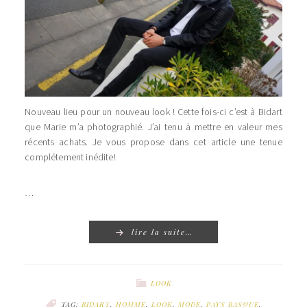
Nouveau lieu pour un nouveau look ! Cette fois-ci c’est à Bidart
que Marie m’a photographié. J’ai tenu à mettre en valeur mes
récents achats. Je vous propose dans cet article une tenue
complétement inédite!
…
lire la suite…
LOOK
TAG:
BIDART
,
HOMME
,
LOOK
,
MODE
,
PAYS BASQUE
,