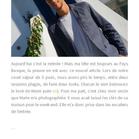
Aujourd’hui c’est la rentrée ! Mais ma tête est toujours au Pays
Basque, la preuve en est avec ce nouvel article. Lors de notre
court séjour de 3 jours, nous avons pris le temps, entre deux
sessions plages, de faire deux looks. Chacun le sien (retrouvez
le look de Marie juste
ici
). Pour ma part, c’est chez mon oncle
que Marie m’a photographiée. Il nous avait laissé les clés de sa
maison pour le week-end. Elle m’a donc prise dans les escaliers
de l’entrée.
…