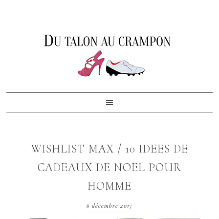
Skip
Skip
Skip
to
to
to
primary
content
footer
navigation
WISHLIST MAX / 10 IDEES DE
CADEAUX DE NOEL POUR
HOMME
6 décembre 2017