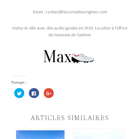
Email : contact@lacorsedesorigines.com
Visitez la ville avec des audio guides en 1h30. Location à l’office
de tourisme de Sartène
Partager :
Cliquez
Cliquez
Cliquez
pour
pour
pour
partager
partager
partager
sur
sur
sur
Twitter(ouvre
Facebook(ouvre
Google+
dans
dans
(ouvre
une
une
dans
ARTICLES SIMILAIRES
nouvelle
nouvelle
une
fenêtre)
fenêtre)
nouvelle
fenêtre)