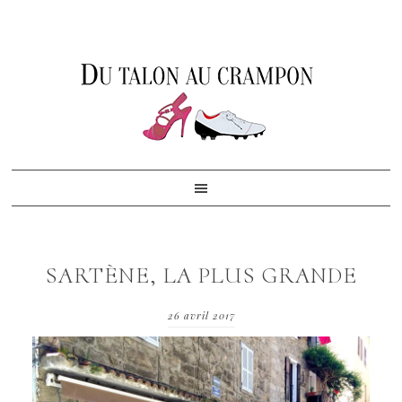
Skip
Skip
Skip
to
to
to
primary
content
footer
navigation
SARTÈNE, LA PLUS GRANDE
26 avril 2017