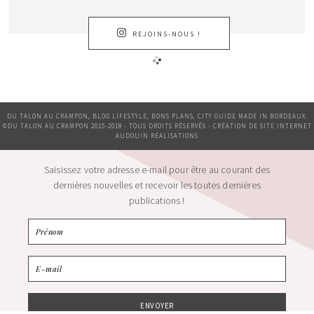
REJOINS-NOUS !
DU TALON AU CRAMPON, BLOG LIFESTYLE, BONS PLANS, CITY GUIDE MADE IN BORDEAUX.
©DU TALON AU CRAMPON 2015-2018 - TOUS DROITS RÉSERVÉS - CRÉATION DE SITE INTERNET
AUDOUIN RÉALISATIONS
Saisissez votre adresse e-mail pour être au courant des
dernières nouvelles et recevoir les toutes dernières
publications !