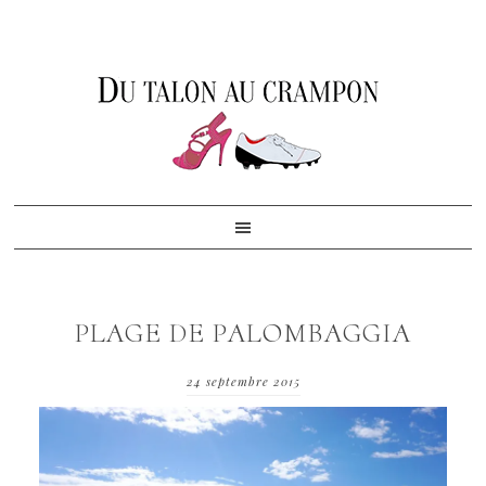
Skip
Skip
Skip
to
to
to
primary
content
footer
navigation
PLAGE DE PALOMBAGGIA
24 septembre 2015