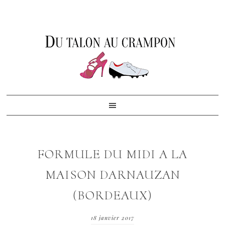
Skip
Skip
Skip
to
to
to
primary
content
footer
navigation
FORMULE DU MIDI A LA
MAISON DARNAUZAN
(BORDEAUX)
18 janvier 2017