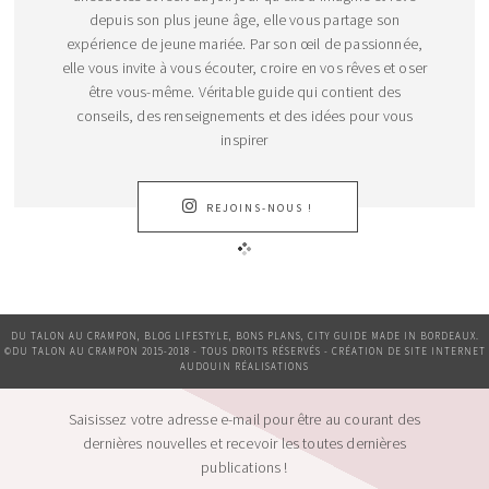
depuis son plus jeune âge, elle vous partage son
expérience de jeune mariée. Par son œil de passionnée,
elle vous invite à vous écouter, croire en vos rêves et oser
être vous-même. Véritable guide qui contient des
conseils, des renseignements et des idées pour vous
inspirer
REJOINS-NOUS !
DU TALON AU CRAMPON, BLOG LIFESTYLE, BONS PLANS, CITY GUIDE MADE IN BORDEAUX.
©DU TALON AU CRAMPON 2015-2018 - TOUS DROITS RÉSERVÉS - CRÉATION DE SITE INTERNET
AUDOUIN RÉALISATIONS
Saisissez votre adresse e-mail pour être au courant des
dernières nouvelles et recevoir les toutes dernières
publications !