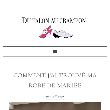
Skip
Skip
Skip
to
to
to
primary
content
footer
navigation
COMMENT J’AI TROUVÉ MA
ROBE DE MARIÉE
10 avril 2019