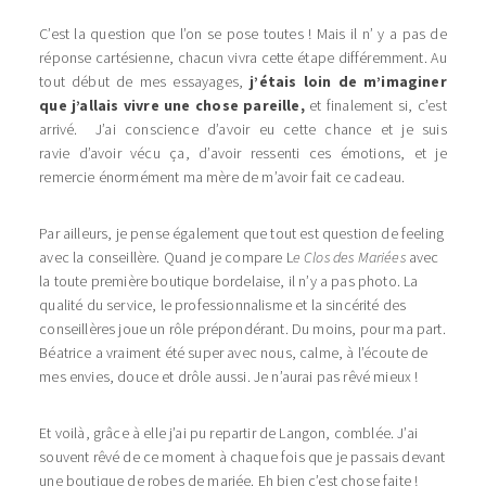
C’est la question que l’on se pose toutes ! Mais il n’ y a pas de
réponse cartésienne, chacun vivra cette étape différemment. Au
tout début de mes essayages,
j’étais loin de m’imaginer
que j’allais vivre une chose pareille,
et finalement si, c’est
arrivé. J’ai conscience d’avoir eu cette chance et je suis
ravie d’avoir vécu ça, d’avoir ressenti ces émotions, et je
remercie énormément ma mère de m’avoir fait ce cadeau.
Par ailleurs, je pense également que tout est question de feeling
avec la conseillère. Quand je compare L
e Clos des Mariées
avec
la toute première boutique bordelaise, il n’y a pas photo. La
qualité du service, le professionnalisme et la sincérité des
conseillères joue un rôle prépondérant. Du moins, pour ma part.
Béatrice a vraiment été super avec nous, calme, à l’écoute de
mes envies, douce et drôle aussi. Je n’aurai pas rêvé mieux !
Et voilà, grâce à elle j’ai pu repartir de Langon, comblée. J’ai
souvent rêvé de ce moment à chaque fois que je passais devant
une boutique de robes de mariée. Eh bien c’est chose faite !