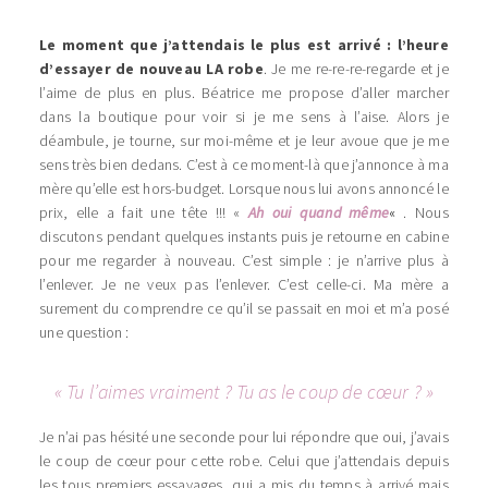
Le moment que j’attendais le plus est arrivé : l’heure
d’essayer de nouveau LA robe
. Je me re-re-re-regarde et je
l’aime de plus en plus. Béatrice me propose d’aller marcher
dans la boutique pour voir si je me sens à l’aise. Alors je
déambule, je tourne, sur moi-même et je leur avoue que je me
sens très bien dedans. C’est à ce moment-là que j’annonce à ma
mère qu’elle est hors-budget. Lorsque nous lui avons annoncé le
prix, elle a fait une tête !!! «
Ah oui quand même
«
. Nous
discutons pendant quelques instants puis je retourne en cabine
pour me regarder à nouveau. C’est simple : je n’arrive plus à
l’enlever. Je ne veux pas l’enlever. C’est celle-ci. Ma mère a
surement du comprendre ce qu’il se passait en moi et m’a posé
une question :
« Tu l’aimes vraiment ? Tu as le coup de cœur ? »
Je n’ai pas hésité une seconde pour lui répondre que oui, j’avais
le coup de cœur pour cette robe. Celui que j’attendais depuis
les tous premiers essayages, qui a mis du temps à arrivé mais