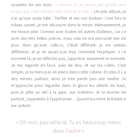
souviens de ses mots :
« Hmmm je ne pense pas qu’elle sera
mieux que celle d’avant, elle est trop lourde »
. Un peu déçue, je
n’ai qu’une seule hâte : l’enfiler et me voir dedans ! Une fois le
rideau ouvert, je me découvre dans le miroir. Intérieurement, je
me trouve jolie. Comme avec toutes les autres d’ailleurs, car ce
sont des très belles pièces, mais cela ne me procurait rien de
plus. Alors qu’avec celle-ci, c’était différent; je me sentais
différente, et je ne savais pas trop comment l’expliquer. A ce
moment-là, je ne réfléchis pas, j’apprécie seulement le moment.
Je me regarde de face, puis de dos, et sur les côtés. C’est
simple, je ne tiens pas en place dans cette cabine. En plus il y a
des miroirs partout, alors je n’en perds pas une miette. Je
m’approche pour regarder dans la glace les détails du haut,
puis je jette un œil à la jupe, aux matières. Je la touche de
partout, j’apprends à l’apprivoiser… Quand ma mère et Béatrice
me sortent :
« Oh non, pas celle-là. Tu es beaucoup mieux
dans l’autre »