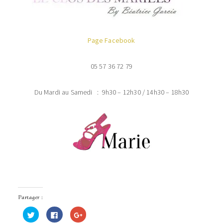
Page Facebook
05 57 36 72 79
Du Mardi au Samedi : 9h30 – 12h30 / 14h30 – 18h30
Partager :
Cliquez
Cliquez
Cliquez
pour
pour
pour