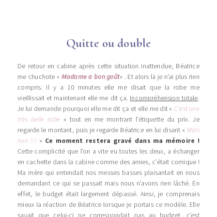
Quitte ou double
De retour en cabine après cette situation inattendue, Béatrice
me chuchote «
Madame a bon goût
« . Et alors là je n’ai plus rien
compris. Il y a 10 minutes elle me disait que la robe me
vieillissait et maintenant elle me dit ça.
Incompréhension totale
.
Je lui demande pourquoi elle me dit ça et elle me dit «
C’est une
très belle robe
» tout en me montrant l’étiquette du prix. Je
regarde le montant, puis je regarde Béatrice en lui disant «
Mais
non !!!
»
Ce moment restera gravé dans ma mémoire !
Cette complicité que l’on a vite eu toutes les deux, a échanger
en cachette dans la cabine comme des amies, c’était comique !
Ma mère qui entendait nos messes basses plaisantait en nous
demandant ce qui se passait mais nous n’avons rien lâché. En
effet, le budget était largement dépassé. Ainsi, je comprenais
mieux la réaction de Béatrice lorsque je portais ce modèle. Elle
savait que celui-ci ne correspondait pas au budget, c’est