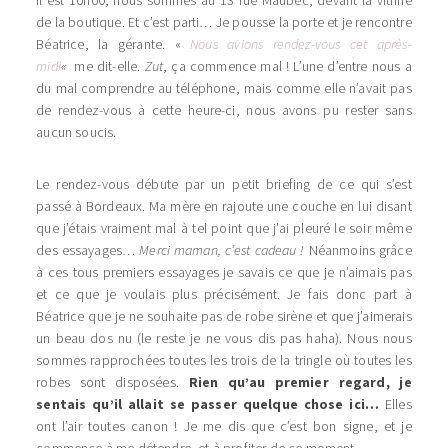
Il est 10h00, nous sommes au 13 rue Maubec, devant la vitrine
de la boutique. Et c’est parti… Je pousse la porte et je rencontre
Béatrice, la gérante. «
Nous avions rendez-vous cet après-
midi
«
me dit-elle.
Zut
, ça commence mal ! L’une d’entre nous a
du mal comprendre au téléphone, mais comme elle n’avait pas
de rendez-vous à cette heure-ci, nous avons pu rester sans
aucun soucis.
Le rendez-vous débute par un petit briefing de ce qui s’est
passé à Bordeaux. Ma mère en rajoute une couche en lui disant
que j’étais vraiment mal à tel point que j’ai pleuré le soir même
des essayages…
Merci maman, c’est cadeau !
Néanmoins grâce
à ces tous premiers essayages je savais ce que je n’aimais pas
et ce que je voulais plus précisément. Je fais donc part à
Béatrice que je ne souhaite pas de robe sirène et que j’aimerais
un beau dos nu (le reste je ne vous dis pas haha). Nous nous
sommes rapprochées toutes les trois de la tringle où toutes les
robes sont disposées.
Rien qu’au premier regard, je
sentais qu’il allait se passer quelque chose ici…
Elles
ont l’air toutes canon ! Je me dis que c’est bon signe, et je