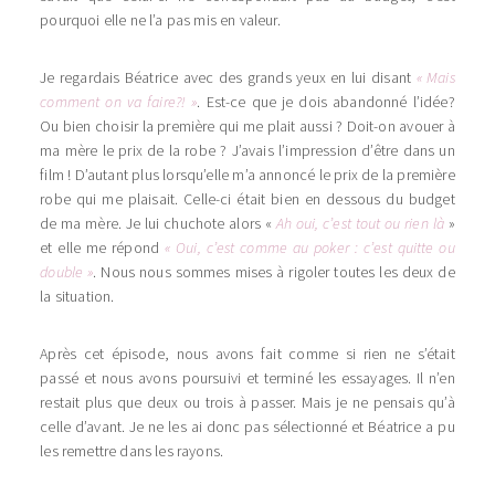
pourquoi elle ne l’a pas mis en valeur.
Je regardais Béatrice avec des grands yeux en lui disant
« Mais
comment on va faire?! »
. Est-ce que je dois abandonné l’idée?
Ou bien choisir la première qui me plait aussi ? Doit-on avouer à
ma mère le prix de la robe ? J’avais l’impression d’être dans un
film ! D’autant plus lorsqu’elle m’a annoncé le prix de la première
robe qui me plaisait. Celle-ci était bien en dessous du budget
de ma mère. Je lui chuchote alors «
Ah oui, c’est tout ou rien là
»
et elle me répond
« Oui, c’est comme au poker : c’est quitte ou
double »
. Nous nous sommes mises à rigoler toutes les deux de
la situation.
Après cet épisode, nous avons fait comme si rien ne s’était
passé et nous avons poursuivi et terminé les essayages. Il n’en
restait plus que deux ou trois à passer. Mais je ne pensais qu’à
celle d’avant. Je ne les ai donc pas sélectionné et Béatrice a pu
les remettre dans les rayons.