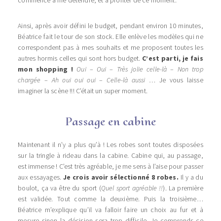
commence à me détendre, et à profiter de ce moment.
Ainsi, après avoir défini le budget, pendant environ 10 minutes,
Béatrice fait le tour de son stock. Elle enlève les modèles qui ne
correspondent pas à mes souhaits et me proposent toutes les
autres hormis celles qui sont hors budget.
C’est parti, je fais
mon shopping !
Oui
–
Oui
–
Très jolie celle-là
–
Non trop
chargée
–
Ah oui oui oui
–
Celle-là aussi
… Je vous laisse
imaginer la scène !!! C’était un super moment.
Passage en cabine
Maintenant il n’y a plus qu’à ! Les robes sont toutes disposées
sur la tringle à rideau dans la cabine. Cabine qui, au passage,
est immense ! C’est très agréable, je me sens à l’aise pour passer
aux essayages.
Je crois avoir sélectionné 8 robes.
Il y a du
boulot, ça va être du sport (
Quel sport agréable !!
). La première
est validée. Tout comme la deuxième. Puis la troisième…
Béatrice m’explique qu’il va falloir faire un choix au fur et à
mesure sinon la décision sera trop difficile. Je comprends ce