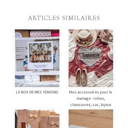
partager
partager
partager
sur
sur
sur
Twitter(ouvre
Facebook(ouvre
Google+
dans
dans
(ouvre
une
une
dans
ARTICLES SIMILAIRES
nouvelle
nouvelle
une
fenêtre)
fenêtre)
nouvelle
fenêtre)
LA BOX DE MES TEMOINS
Mes accessoires pour le
mariage : robes,
chaussures, sac, bijoux