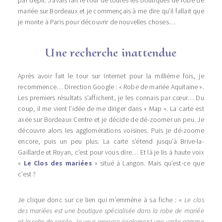
par dépit. J’avais fait le tour de toutes les boutiques de robe de
mariée sur Bordeaux et je commençais à me dire qu’il fallait que
je monte à Paris pour découvrir de nouvelles choses…
Une recherche
inattendue
Après avoir fait le tour sur Internet pour la millième fois, je
recommence… Direction Google : « Robe de mariée Aquitaine ».
Les premiers résultats s’affichent, je les connais par cœur… Du
coup, il me vient l’idée de me diriger dans « Map ». La carte est
axée sur Bordeaux Centre et je décide de dé-zoomer un peu. Je
découvre alors les agglomérations voisines. Puis je dé-zoome
encore, puis un peu plus. La carte s’étend jusqu’à Brive-la-
Gaillarde et Royan, c’est pour vous dire… Et là je lis à haute voix
«
Le Clos des mariées
» situé à Langon. Mais qu’est-ce que
c’est ?
Je clique donc sur ce lien qui m’emmène à sa fiche : «
Le clos
des mariées est une boutique spécialisée dans la robe de mariée
et la robe de soirée. Je vous propose également une vaste gamme